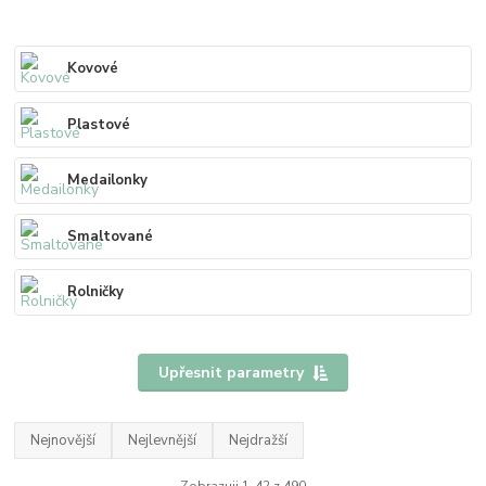
Kovové
Plastové
Medailonky
Smaltované
Rolničky
Upřesnit parametry
Nejnovější
Nejlevnější
Nejdražší
Zobrazuji 1-42 z 490