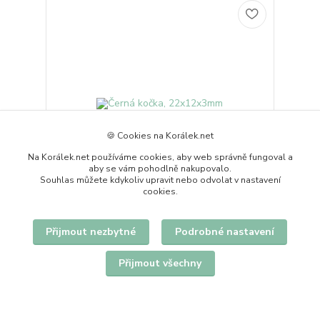
🍪 Cookies na Korálek.net
Na Korálek.net používáme cookies, aby web správně fungoval a
aby se vám pohodlně nakupovalo.
Souhlas můžete kdykoliv upravit nebo odvolat v nastavení
cookies.
Černá kočka, 22x12x3mm
Přijmout nezbytné
Podrobné nastavení
5 Kč
skladem 98 ks
/
ks
Přidat do košíku
Přijmout všechny