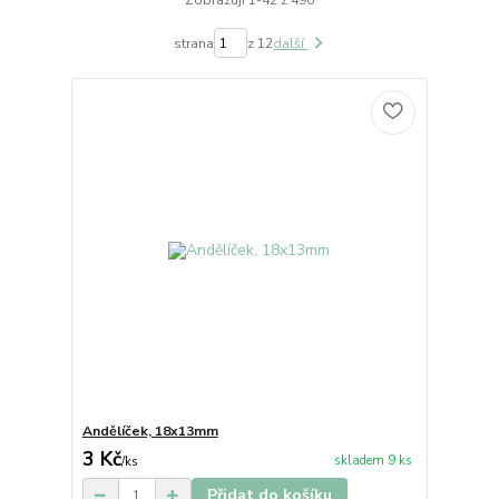
strana
z 12
další
Andělíček, 18x13mm
3 Kč
skladem 9 ks
/
ks
Přidat do košíku