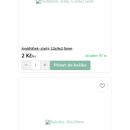
Andělíček-zlatý, 12x9x2,5mm
2 Kč
skladem 87 ks
/
ks
Přidat do košíku