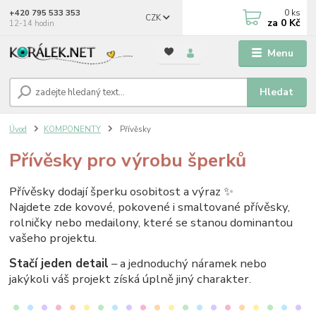
0
ks
+420 795 533 353
CZK
za
0 Kč
12-14 hodin
Menu
Hledat
Úvod
KOMPONENTY
Přívěsky
Přívěsky pro výrobu šperků
Přívěsky dodají šperku osobitost a výraz ✨
Najdete zde kovové, pokovené i smaltované přívěsky,
rolničky nebo medailony, které se stanou dominantou
vašeho projektu.
Stačí jeden detail
– a jednoduchý náramek nebo
jakýkoli váš projekt získá úplně jiný charakter.