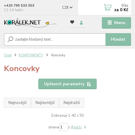
0
ks
+420 795 533 353
CZK
za
0 Kč
12-14 hodin
Menu
Hledat
Úvod
KOMPONENTY
Koncovky
Koncovky
Upřesnit parametry
Nejnovější
Nejlevnější
Nejdražší
Zobrazuji 1-42 z 53
strana
z 2
další