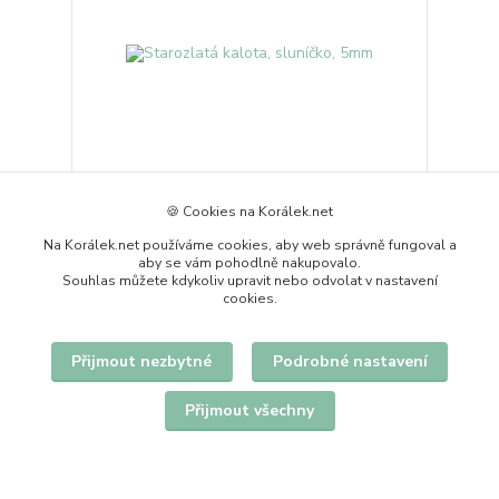
🍪 Cookies na Korálek.net
Starozlatá kalota, sluníčko, 5mm
Na Korálek.net používáme cookies, aby web správně fungoval a
1,50 Kč
aby se vám pohodlně nakupovalo.
skladem 134 ks
/
ks
Souhlas můžete kdykoliv upravit nebo odvolat v nastavení
Přidat do košíku
cookies.
Přijmout nezbytné
Podrobné nastavení
Přijmout všechny