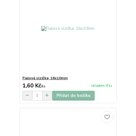
Fialová slzička, 16x10mm
1,60 Kč
skladem 9 ks
/
ks
Přidat do košíku