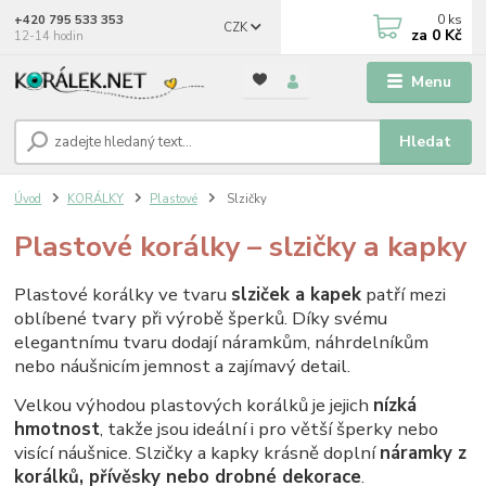
0
ks
+420 795 533 353
CZK
za
0 Kč
12-14 hodin
Menu
Hledat
Úvod
KORÁLKY
Plastové
Slzičky
Plastové korálky – slzičky a kapky
Plastové korálky ve tvaru
slziček a kapek
patří mezi
oblíbené tvary při výrobě šperků. Díky svému
elegantnímu tvaru dodají náramkům, náhrdelníkům
nebo náušnicím jemnost a zajímavý detail.
Velkou výhodou plastových korálků je jejich
nízká
hmotnost
, takže jsou ideální i pro větší šperky nebo
visící náušnice. Slzičky a kapky krásně doplní
náramky z
korálků, přívěsky nebo drobné dekorace
.