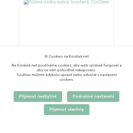
Růžová slzička matná, broušená, 22x15mm
🍪 Cookies na Korálek.net
1,20 Kč
skladem 250 ks
/
ks
Na Korálek.net používáme cookies, aby web správně fungoval a
Přidat do košíku
aby se vám pohodlně nakupovalo.
Souhlas můžete kdykoliv upravit nebo odvolat v nastavení
cookies.
Přijmout nezbytné
Podrobné nastavení
Přijmout všechny