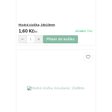
Modrá slzička, 16x10mm
1,60 Kč
skladem 3 ks
/
ks
Přidat do košíku