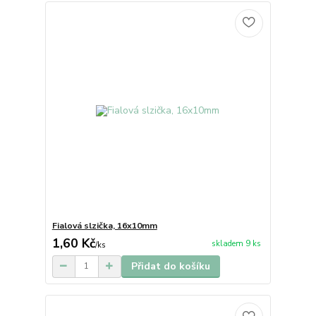
Fialová slzička, 16x10mm
1,60 Kč
skladem 9 ks
/
ks
Přidat do košíku