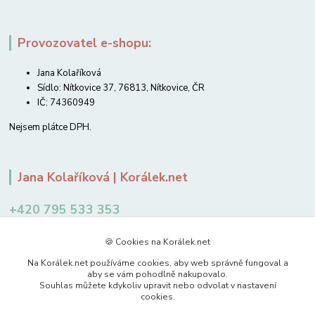
Provozovatel e-shopu:
Jana Kolaříková
Sídlo: Nítkovice 37, 76813, Nítkovice, ČR
IČ: 74360949
Nejsem plátce DPH.
Jana Kolaříková | Korálek.net
+420 795 533 353
12-14 hodin
🍪 Cookies na Korálek.net
jkolarikova@koralek.net
Na Korálek.net používáme cookies, aby web správně fungoval a
aby se vám pohodlně nakupovalo.
Souhlas můžete kdykoliv upravit nebo odvolat v nastavení
cookies.