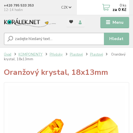
0
ks
+420 795 533 353
CZK
za
0 Kč
12-14 hodin
Menu
Hledat
Úvod
KOMPONENTY
Přívěsky
Plastové
Plastové
Oranžový
krystal, 18x13mm
Oranžový krystal, 18x13mm