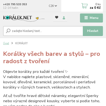
0
ks
+420 795 533 353
CZK
za
0 Kč
12-14 hodin
Menu
Hledat
Úvod
KORÁLKY
Korálky všech barev a stylů – pro
radost z tvoření
Objevte korálky pro každé tvoření ✨
V nabídce najdete plastové, skleněné, minerální,
kovové, dřevěné, keramické, porcelánové i perleťové
korálky v různých tvarech, velikostech a stylech.
Ať už tvoříte hravé dětské náramky, elegantní šperky
nebo výrazné designové kousky, vyberte si podle toho,