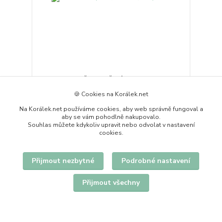
AMAZONIT, kulička broušená, 8mm
4,50 Kč
skladem 16 ks
/
ks
🍪 Cookies na Korálek.net
Přidat do košíku
Na Korálek.net používáme cookies, aby web správně fungoval a
aby se vám pohodlně nakupovalo.
Souhlas můžete kdykoliv upravit nebo odvolat v nastavení
cookies.
Přijmout nezbytné
Podrobné nastavení
Přijmout všechny