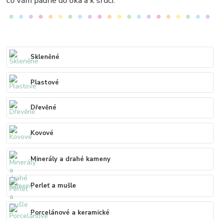
co vám padne do oka a k srdci.
Skleněné
Plastové
Dřevěné
Kovové
Minerály a drahé kameny
Perleť a mušle
Porcelánové a keramické