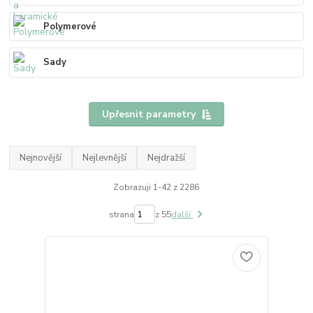
Polymerové
Sady
Upřesnit parametry
Nejnovější
Nejlevnější
Nejdražší
Zobrazuji 1-42 z 2286
strana
z 55
další