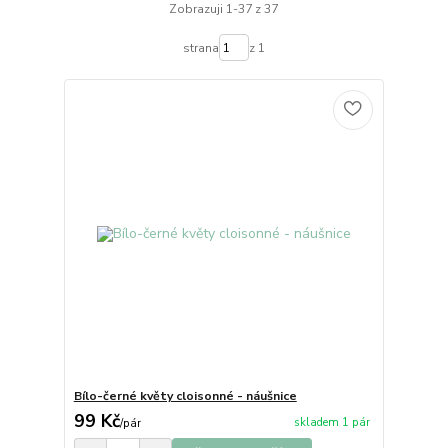
Zobrazuji 1-37 z 37
strana
z 1
Bílo-černé květy cloisonné - náušnice
99 Kč
skladem 1 pár
/
pár