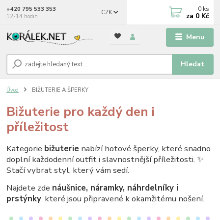
0
ks
+420 795 533 353
CZK
za
0 Kč
12-14 hodin
Menu
Hledat
Úvod
BIŽUTERIE A ŠPERKY
Bižuterie pro každý den i
příležitost
Kategorie
bižuterie
nabízí hotové šperky, které snadno
doplní každodenní outfit i slavnostnější příležitosti. ✨
Stačí vybrat styl, který vám sedí.
Najdete zde
náušnice, náramky, náhrdelníky i
prstýnky
, které jsou připravené k okamžitému nošení.