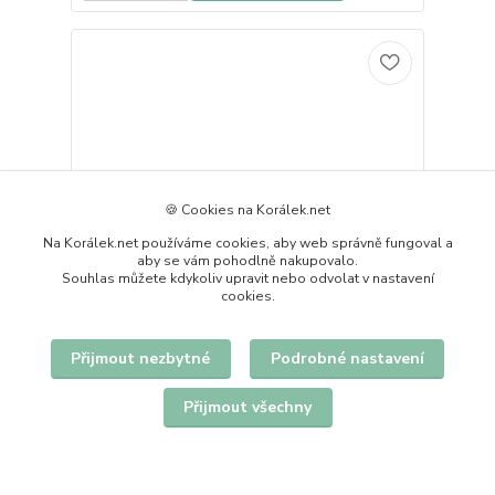
🍪 Cookies na Korálek.net
Na Korálek.net používáme cookies, aby web správně fungoval a
aby se vám pohodlně nakupovalo.
Souhlas můžete kdykoliv upravit nebo odvolat v nastavení
cookies.
Přijmout nezbytné
Podrobné nastavení
Černý náhrdelník s květem
89 Kč
Přijmout všechny
vyprodáno
/
ks
Detail