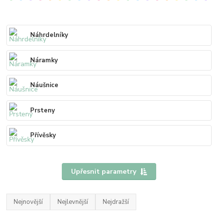
Náhrdelníky
Náramky
Náušnice
Prsteny
Přívěsky
Upřesnit parametry
Nejnovější
Nejlevnější
Nejdražší