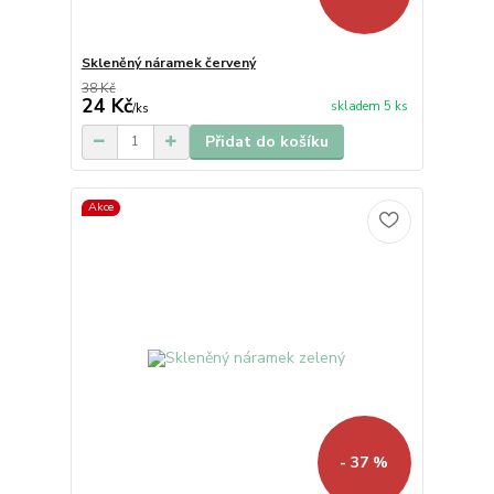
Skleněný náramek červený
38 Kč
24 Kč
skladem 5 ks
/
ks
Přidat do košíku
Akce
- 37 %