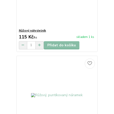
Růžový náhrdelník
115 Kč
skladem 1 ks
/
ks
Přidat do košíku