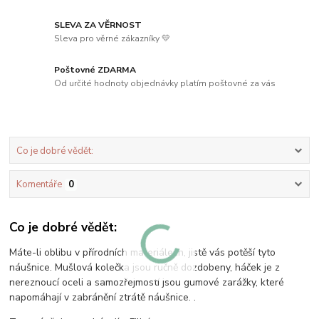
SLEVA ZA VĚRNOST
Sleva pro věrné zákazníky 💛
Poštovné ZDARMA
Od určité hodnoty objednávky platím poštovné za vás
Co je dobré vědět:
Komentáře
0
Co je dobré vědět:
Máte-li oblibu v přírodních materiálech, jistě vás potěší tyto
náušnice. Mušlová kolečka jsou ručně dozdobeny, háček je z
nereznoucí oceli a samozřejmostí jsou gumové zarážky, které
napomáhají v zabránění ztrátě náušnice. .