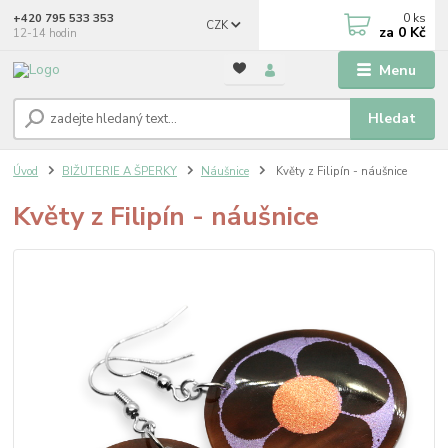
0
ks
+420 795 533 353
CZK
za
0 Kč
12-14 hodin
Menu
Hledat
Úvod
BIŽUTERIE A ŠPERKY
Náušnice
Květy z Filipín - náušnice
Květy z Filipín - náušnice