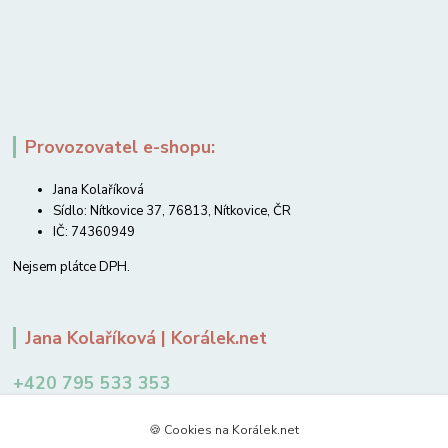
Provozovatel e-shopu:
Jana Kolaříková
Sídlo: Nítkovice 37, 76813, Nítkovice, ČR
IČ: 74360949
Nejsem plátce DPH.
Jana Kolaříková | Korálek.net
+420 795 533 353
12-14 hodin
🍪 Cookies na Korálek.net
jkolarikova@koralek.net