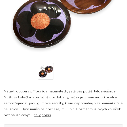
Máte-li oblibu v přírodních materiálech, jistě vás potěší tyto náušnice.
Mušlová kolečka jsou ručně dozdobeny, háček je z nereznoucí oceli a
samozřejmostí jsou gumové zarážky, které napomáhají v zabránění ztrátě
náušnice. . Tyto náušnice pocházejí z Filipín. Rozměr mušlových koleček
bez náušnicovýc...
celý popis