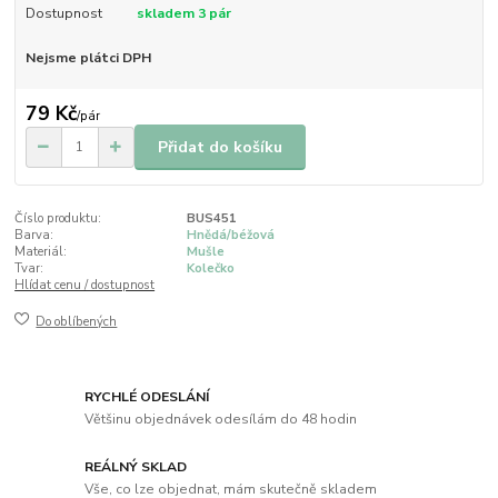
Dostupnost
skladem 3 pár
Nejsme plátci DPH
79 Kč
/
pár
Přidat do košíku
Číslo produktu:
BUS451
Barva:
Hnědá/béžová
Materiál:
Mušle
Tvar:
Kolečko
Hlídat cenu / dostupnost
Do oblíbených
RYCHLÉ ODESLÁNÍ
Většinu objednávek odesílám do 48 hodin
REÁLNÝ SKLAD
Vše, co lze objednat, mám skutečně skladem