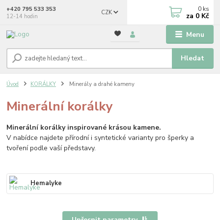
0
ks
+420 795 533 353
CZK
za
0 Kč
12-14 hodin
Menu
Hledat
Úvod
KORÁLKY
Minerály a drahé kameny
Minerální korálky
Minerální korálky inspirované krásou kamene.
V nabídce najdete přírodní i syntetické varianty pro šperky a
tvoření podle vaší představy.
Hemalyke
Upřesnit parametry