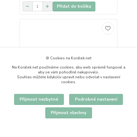
Přidat do košíku
🍪 Cookies na Korálek.net
Na Korálek.net používáme cookies, aby web správně fungoval a
aby se vám pohodlně nakupovalo.
Souhlas můžete kdykoliv upravit nebo odvolat v nastavení
cookies.
Přijmout nezbytné
Podrobné nastavení
Přijmout všechny
AMETYST, kuličky s fasetou, 3mm (10ks)
16 Kč
skladem 21 balení
/
balení
Přidat do košíku