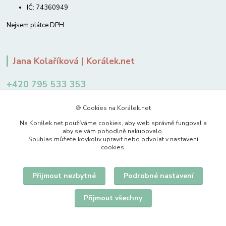
IČ: 74360949
Nejsem plátce DPH.
Jana Kolaříková | Korálek.net
+420 795 533 353
12-14 hodin
🍪 Cookies na Korálek.net
jkolarikova@koralek.net
Na Korálek.net používáme cookies, aby web správně fungoval a
aby se vám pohodlně nakupovalo.
Souhlas můžete kdykoliv upravit nebo odvolat v nastavení
cookies.
Přijmout nezbytné
Podrobné nastavení
Upravit sběr cookies.
Přijmout všechny
© 2007-2026 Korálek.net – korálky s radostí
Vytvořeno na
Eshop-rychle.cz