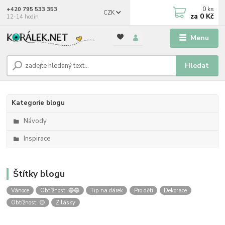
0
ks
+420 795 533 353
CZK
za
0 Kč
12-14 hodin
Menu
Hledat
Kategorie blogu
Návody
Inspirace
Štítky blogu
Vánoce
Obtížnost: 🔵🔵
Tip na dárek
Pro děti
Dekorace
Obtížnost: 🟡
Z lásky