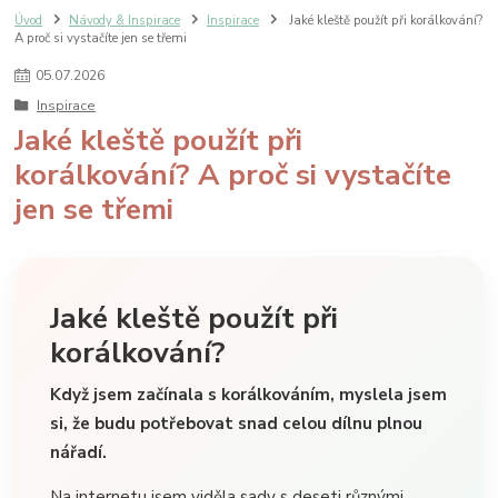
Úvod
Návody & Inspirace
Inspirace
Jaké kleště použít při korálkování?
A proč si vystačíte jen se třemi
05
.
07
.
2026
Inspirace
Jaké kleště použít při
korálkování? A proč si vystačíte
jen se třemi
Jaké kleště použít při
korálkování?
Když jsem začínala s korálkováním, myslela jsem
si, že budu potřebovat snad celou dílnu plnou
nářadí.
Na internetu jsem viděla sady s deseti různými