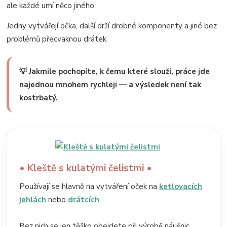
ale každé umí něco jiného.
Jedny vytvářejí očka, další drží drobné komponenty a jiné bez
problémů přecvaknou drátek.
💡 Jakmile pochopíte, k čemu které slouží, práce jde
najednou mnohem rychleji — a výsledek není tak
kostrbatý.
• Kleště s kulatými čelistmi •
Používají se hlavně na vytváření oček na
ketlovacích
jehlách
nebo
drátcích
.
Bez nich se jen těžko obejdete při výrobě náušnic,