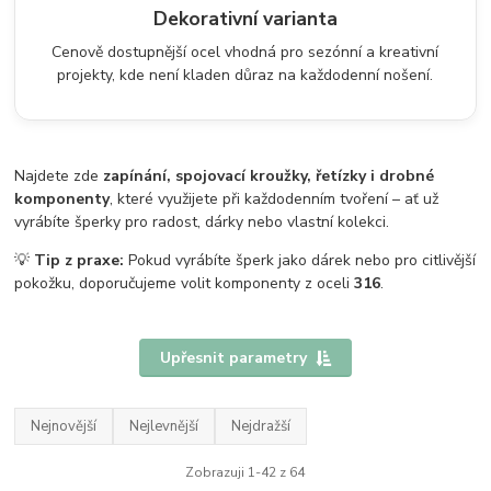
Dekorativní varianta
Cenově dostupnější ocel vhodná pro sezónní a kreativní
projekty, kde není kladen důraz na každodenní nošení.
Najdete zde
zapínání, spojovací kroužky, řetízky i drobné
komponenty
, které využijete při každodenním tvoření – ať už
vyrábíte šperky pro radost, dárky nebo vlastní kolekci.
💡
Tip z praxe:
Pokud vyrábíte šperk jako dárek nebo pro citlivější
pokožku, doporučujeme volit komponenty z oceli
316
.
Upřesnit parametry
Nejnovější
Nejlevnější
Nejdražší
Zobrazuji 1-42 z 64