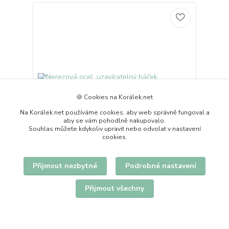
🍪 Cookies na Korálek.net
Na Korálek.net používáme cookies, aby web správně fungoval a
aby se vám pohodlně nakupovalo.
Souhlas můžete kdykoliv upravit nebo odvolat v nastavení
cookies.
Nerezová ocel, uzavíratelný háček, 22x11,5mm
Přijmout nezbytné
Podrobné nastavení
/10párů
20 Kč
skladem 28 balení
/
balení
Přijmout všechny
Přidat do košíku