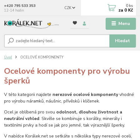
0
ks
+420 795 533 353
CZK
za
0 Kč
12-14 hodin
Menu
Hledat
Úvod
OCELOVÉ KOMPONENTY
Ocelové komponenty pro výrobu
šperků
V této kategorii najdete
nerezové ocelové komponenty
vhodné
pro výrobu náramků, náušnic, přívěsků i klíčenek.
Ocel je oblíbená pro svou
odolnost, dlouhou životnost a
neutrální vzhled
. Skvěle se kombinuje s korálky, minerály i
textilními prvky a hodí se jak pro jemné, tak výraznější šperky.
V nabídce Korálek.net se setkáte s několika typy nerezové oceli,