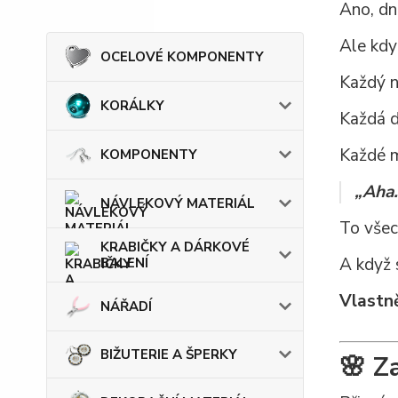
Ano, dn
Ale kdy
OCELOVÉ KOMPONENTY
Každý n
KORÁLKY
Každá d
Každé m
KOMPONENTY
„Aha.
NÁVLEKOVÝ MATERIÁL
To všec
KRABIČKY A DÁRKOVÉ
A když 
BALENÍ
Vlastně
NÁŘADÍ
BIŽUTERIE A ŠPERKY
🌸 Z