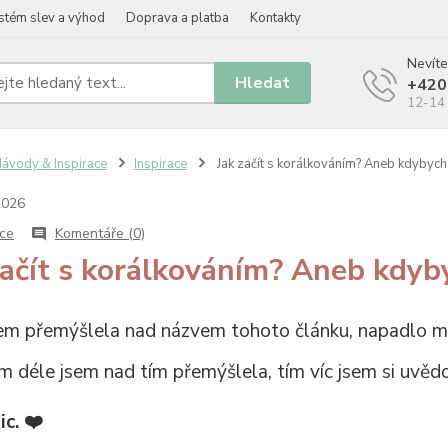
stém slev a výhod
Doprava a platba
Kontakty
Nevíte
Hledat
+420
12-14 
ávody & Inspirace
Inspirace
Jak začít s korálkováním? Aneb kdybych 
2026
ace
Komentáře (0)
začít s korálkováním? Aneb kdyby
em přemýšlela nad názvem tohoto článku, napadlo 
ím déle jsem nad tím přemýšlela, tím víc jsem si uvědo
ic.
❤️