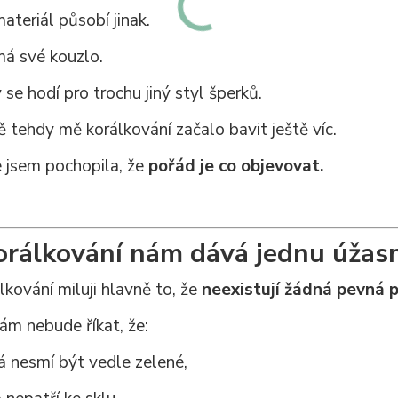
ateriál působí jinak.
á své kouzlo.
se hodí pro trochu jiný styl šperků.
ě tehdy mě korálkování začalo bavit ještě víc.
 jsem pochopila, že
pořád je co objevovat.
orálkování nám dává jednu úžas
lkování miluji hlavně to, že
neexistují žádná pevná p
ám nebude říkat, že:
 nesmí být vedle zelené,