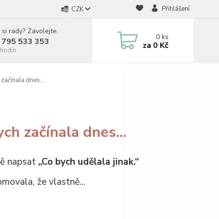
Přihlášení
CZK
 si rady? Zavolejte.
0
ks
 795 533 353
za
0 Kč
hodin
začínala dnes...
ch začínala dnes...
mě napsat
„Co bych udělala jinak.“
movala, že vlastně...