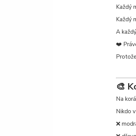
Každý m
Každý m
A každý 
❤️ Práv
Protože
🎨 K
Na korá
Nikdo v
❌ modrá