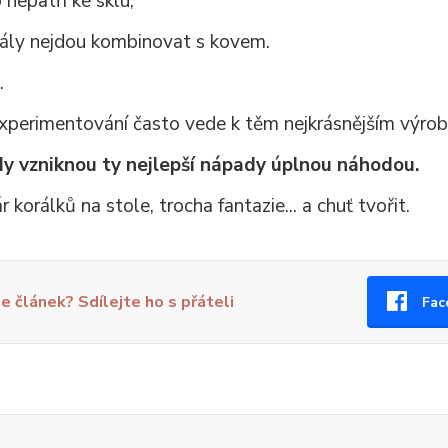
 nepatří ke sklu,
ály nejdou kombinovat s kovem.
.
xperimentování často vede k těm nejkrásnějším výro
y vzniknou ty nejlepší nápady úplnou náhodou.
r korálků na stole, trocha fantazie... a chuť tvořit.
se článek? Sdílejte ho s přáteli
Fac