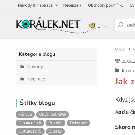
Návody & Inspirace
Recenze ♥
Obchodní podmínky
Sy
Úvod
N
Kategorie blogu
28
.
06
.
Návody
Inspir
Jak 
Inspirace
Když js
Štítky blogu
Jenže č
Vánoce
Obtížnost: 🔵🔵
Tip na dárek
Pro děti
Dekorace
Skoro n
Obtížnost: 🟡
Z lásky