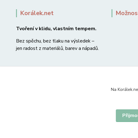
Korálek.net
Možnost
Tvoření v klidu, vlastním tempem.
Bez spěchu, bez tlaku na výsledek –
jen radost z materiálů, barev a nápadů.
Na Korálek.ne
Přijmo
© 2007-2026 Korálek.net – korálky s radostí