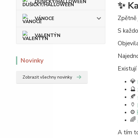
DUŠIČKY/HALLOWEEN
✨ Ka
Zpětně 
VÁNOCE
S každo
VALENTÝN
Objevil
Najednou
Novinky
Existují
Zobrazit všechny novinky
💎
🔮
🍂
🏺
⚙️
🌈
A tím t