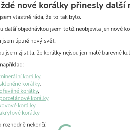
ždé nové korálky přinesly další
jsem vlastně ráda, že to tak bylo.
u další objednávkou jsem totiž neobjevila jen nové 
a jsem úplně nový svět.
 jsem zjistila, že korálky nejsou jen malé barevné kul
 například:
minerální korálky
,
skleněné korálky
,
dřevěné korálky
,
porcelánové korálky
,
kovové korálky
,
akrylové korálky
.
o rozhodně nekončí.