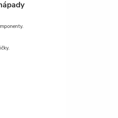
 nápady
komponenty.
ičky.