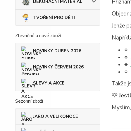
Přiznám
DEKORAČNÍ MATERIÁL
Objedna
TVOŘENÍ PRO DĚTI
Jenže pa
Zlevněné a nové zboží
Napříkl
🔹
NOVINKY DUBEN 2026
🔹
🔹
NOVINKY ČERVEN 2026
🔹
Takže j
SLEVY A AKCE
💡
Jest
Sezonní zboží
Myslím,
JARO A VELIKONOCE