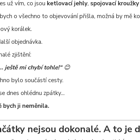
es už vím, co jsou
ketlovací jehly
,
spojovací kroužky
bych o všechno to objevování přišla, možná by mě korá
ový korálek.
alší objednávka.
alé zjištění:
.. ještě mi chybí tohle!“
😊
hno bylo součástí cesty.
se dnes ohlédnu zpátky...
 bych ji neměnila.
ačátky nejsou dokonalé. A to je 