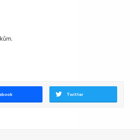
bkům.
ebook
Twitter