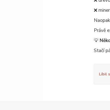
❌ dřevo
❌ miner
Naopak
Právě e
💡
Někd
Stačí pá
Líbil 