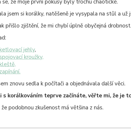
 se, že moje první pokusy byly trochu chaotické.
la jsem si korálky, natěšeně je vysypala na stůl a už 
k přišlo zjištění, že mi chybí úplně obyčejná drobnost
ad:
ketlovací jehly
,
spojovací kroužky,
kleště,
zapínání.
sem znovu sedla k počítači a objednávala další věci.
li s korálkováním teprve začínáte, věřte mi, že je 
 že podobnou zkušenost má většina z nás.