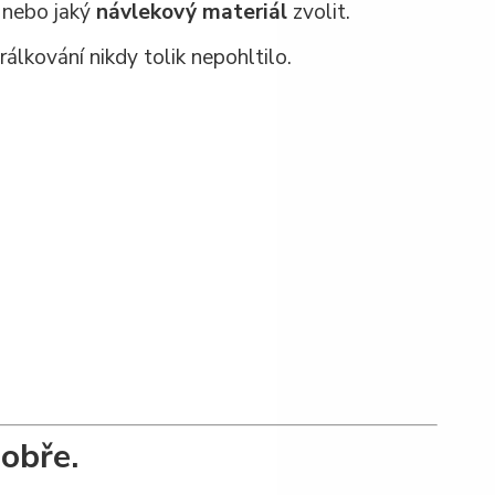
nebo jaký
návlekový materiál
zvolit.
lkování nikdy tolik nepohltilo.
dobře.