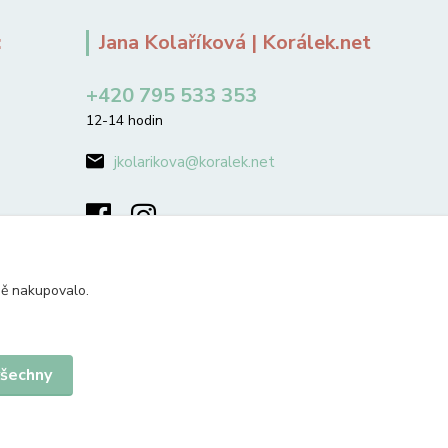
:
Jana Kolaříková | Korálek.net
+420 795 533 353
12-14 hodin
jkolarikova@koralek.net
ně nakupovalo.
všechny
Vytvořeno na
Eshop-rychle.cz