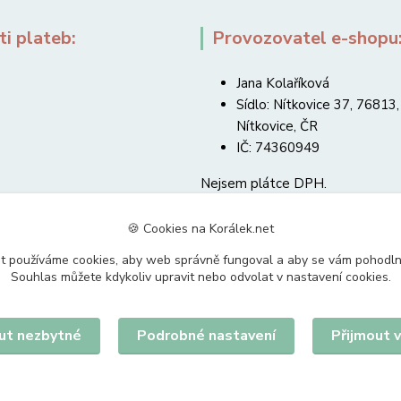
i plateb:
Provozovatel e-shopu
Jana Kolaříková
Sídlo: Nítkovice 37, 76813,
Nítkovice, ČR
IČ: 74360949
Nejsem plátce DPH.
🍪 Cookies na Korálek.net
t používáme cookies, aby web správně fungoval a aby se vám pohodl
Souhlas můžete kdykoliv upravit nebo odvolat v nastavení cookies.
Upravit sběr cookies.
ut nezbytné
Podrobné nastavení
Přijmout 