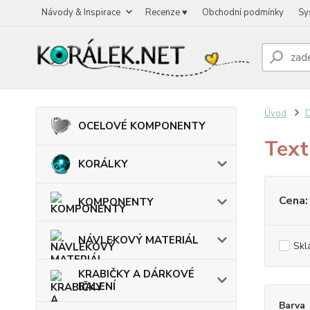
Návody & Inspirace
Recenze ♥
Obchodní podmínky
Sy
Úvod
OCELOVÉ KOMPONENTY
Text
KORÁLKY
Cena:
KOMPONENTY
NÁVLEKOVÝ MATERIÁL
Skl
KRABIČKY A DÁRKOVÉ
BALENÍ
Barva