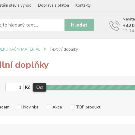
stém slev a výhod
Doprava a platba
Kontakty
Nevíte
Hledat
+420
12-14 
DEKORAČNÍ MATERIÁL
Textilní doplňky
ilní doplňky
Kč
Od
adem
Novinka
Akce
TOP produkt