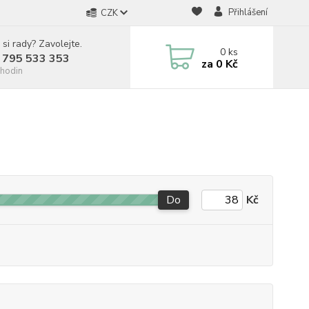
Přihlášení
CZK
 si rady? Zavolejte.
0
ks
 795 533 353
za
0 Kč
hodin
Do
Kč