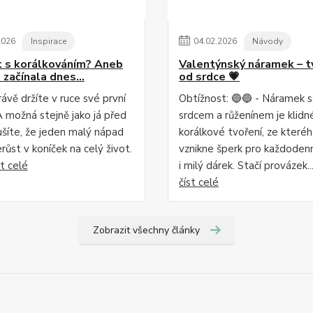
2026
Inspirace
04
.
02
.
2026
Návody
ít s korálkováním? Aneb
Valentýnský náramek – t
začínala dnes...
od srdce 💗
ávě držíte v ruce své první
Obtížnost: 🔵🔵 - Náramek 
A možná stejně jako já před
srdcem a růženínem je klidn
ušíte, že jeden malý nápad
korálkové tvoření, ze které
ůst v koníček na celý život.
vznikne šperk pro každodenn
st celé
i milý dárek. Stačí provázek..
číst celé
Zobrazit všechny články