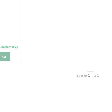
skladem 8 ks
šíku
strana
z 1