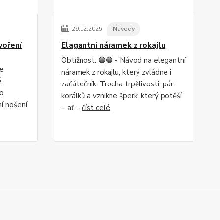
29
.
12
.
2025
Návody
voření
Elagantní náramek z rokajlu
Obtížnost: 🔵🔵 - Návod na elegantní
se
náramek z rokajlu, který zvládne i
é
začátečník. Trocha trpělivosti, pár
ho
korálků a vznikne šperk, který potěší
í nošení
– ať ...
číst celé
.