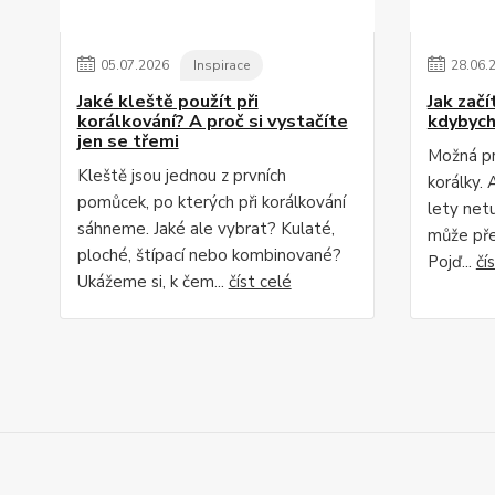
05
.
07
.
2026
Inspirace
28
.
06
.
Jaké kleště použít při
Jak zač
korálkování? A proč si vystačíte
kdybych 
jen se třemi
Možná pr
Kleště jsou jednou z prvních
korálky. 
pomůcek, po kterých při korálkování
lety net
sáhneme. Jaké ale vybrat? Kulaté,
může přer
ploché, štípací nebo kombinované?
Pojď...
čí
Ukážeme si, k čem...
číst celé