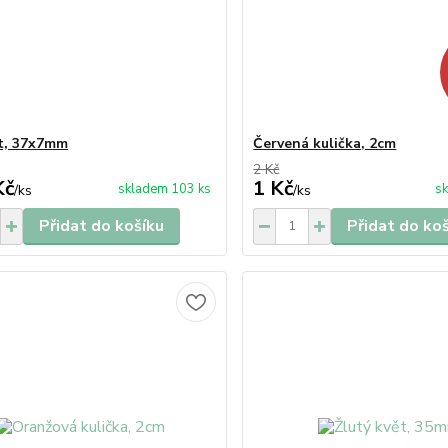
ět, 37x7mm
Červená kulička, 2cm
2 Kč
Kč
1 Kč
skladem 103 ks
sk
/
ks
/
ks
Přidat do košíku
Přidat do ko