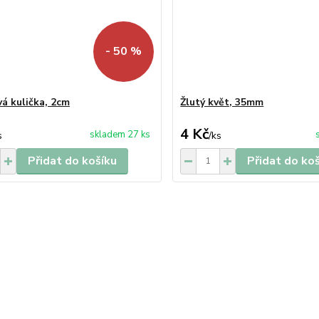
- 50 %
á kulička, 2cm
Žlutý květ, 35mm
4 Kč
skladem 27 ks
s
/
ks
Přidat do košíku
Přidat do ko