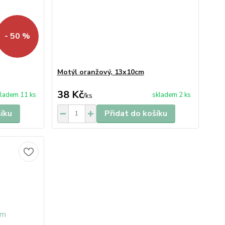
- 50 %
Motýl oranžový, 13x10cm
38 Kč
ladem 11 ks
skladem 2 ks
/
ks
šíku
Přidat do košíku