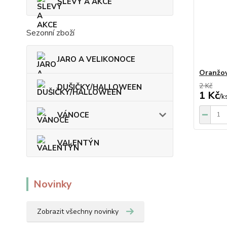
SLEVY A AKCE
Sezonní zboží
JARO A VELIKONOCE
Oranžov
2 Kč
DUŠIČKY/HALLOWEEN
1 Kč
/
k
VÁNOCE
VALENTÝN
Novinky
Zobrazit všechny novinky