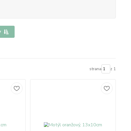
y
strana
z 1