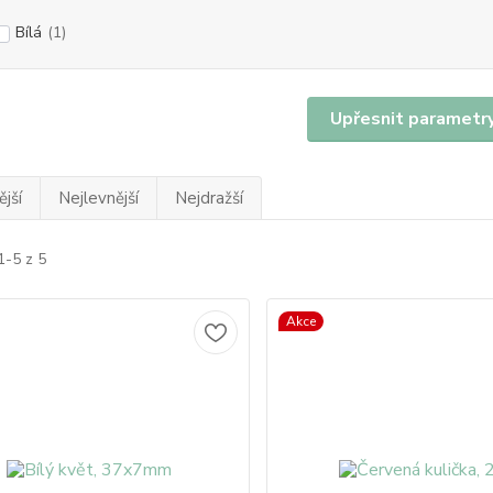
Bílá
(1)
Upřesnit parametr
jší
Nejlevnější
Nejdražší
1-5 z 5
Akce