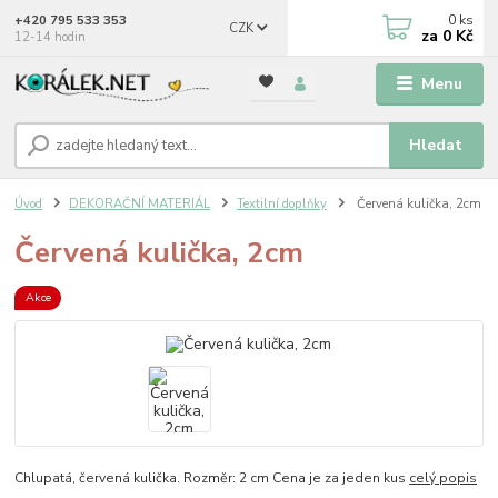
0
ks
+420 795 533 353
CZK
za
0 Kč
12-14 hodin
Menu
Hledat
Úvod
DEKORAČNÍ MATERIÁL
Textilní doplňky
Červená kulička, 2cm
Červená kulička, 2cm
Akce
Chlupatá, červená kulička. Rozměr: 2 cm Cena je za jeden kus
celý popis