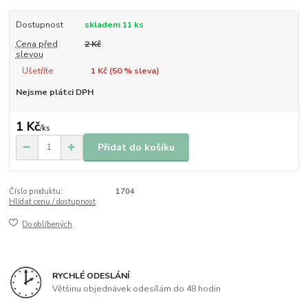
Dostupnost
skladem 11 ks
Cena před
2 Kč
slevou
Ušetříte
1 Kč (
50
% sleva)
Nejsme plátci DPH
1 Kč
/
ks
Přidat do košíku
Číslo produktu:
1704
Hlídat cenu / dostupnost
Do oblíbených
RYCHLÉ ODESLÁNÍ
Většinu objednávek odesílám do 48 hodin