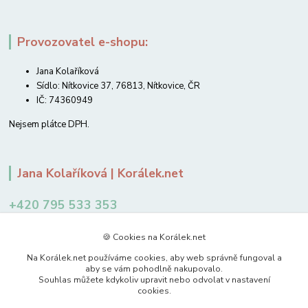
Provozovatel e-shopu:
Jana Kolaříková
Sídlo: Nítkovice 37, 76813, Nítkovice, ČR
IČ: 74360949
Nejsem plátce DPH.
Jana Kolaříková | Korálek.net
+420 795 533 353
12-14 hodin
🍪 Cookies na Korálek.net
jkolarikova@koralek.net
Na Korálek.net používáme cookies, aby web správně fungoval a
aby se vám pohodlně nakupovalo.
Souhlas můžete kdykoliv upravit nebo odvolat v nastavení
cookies.