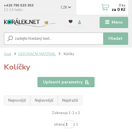
0
ks
+420 795 533 353
CZK
za
0 Kč
12-14 hodin
Menu
Hledat
Úvod
DEKORAČNÍ MATERIÁL
Kolíčky
Kolíčky
Upřesnit parametry
Nejnovější
Nejlevnější
Nejdražší
Zobrazuji 1-2 z 2
strana
z 1