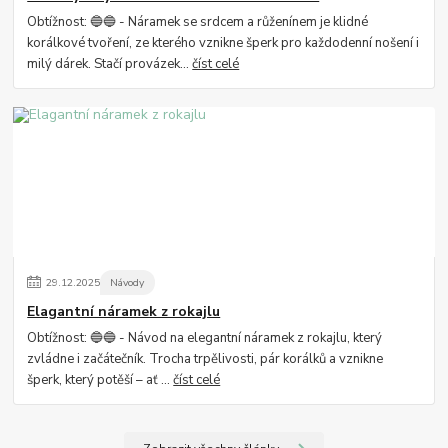
Obtížnost: 🔵🔵 - Náramek se srdcem a růženínem je klidné
korálkové tvoření, ze kterého vznikne šperk pro každodenní nošení i
milý dárek. Stačí provázek...
číst celé
29
.
12
.
2025
Návody
Elagantní náramek z rokajlu
Obtížnost: 🔵🔵 - Návod na elegantní náramek z rokajlu, který
zvládne i začátečník. Trocha trpělivosti, pár korálků a vznikne
šperk, který potěší – ať ...
číst celé