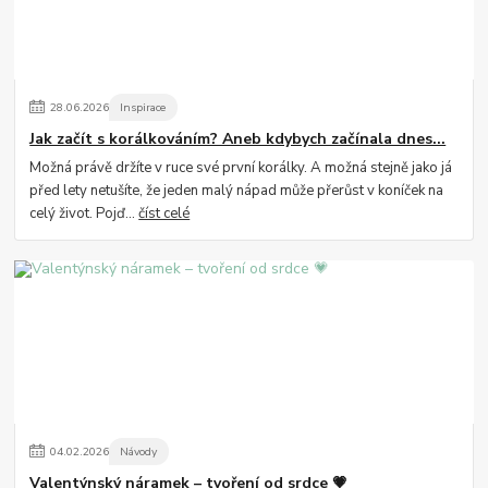
28
.
06
.
2026
Inspirace
Jak začít s korálkováním? Aneb kdybych začínala dnes...
Možná právě držíte v ruce své první korálky. A možná stejně jako já
před lety netušíte, že jeden malý nápad může přerůst v koníček na
celý život. Pojď...
číst celé
04
.
02
.
2026
Návody
Valentýnský náramek – tvoření od srdce 💗