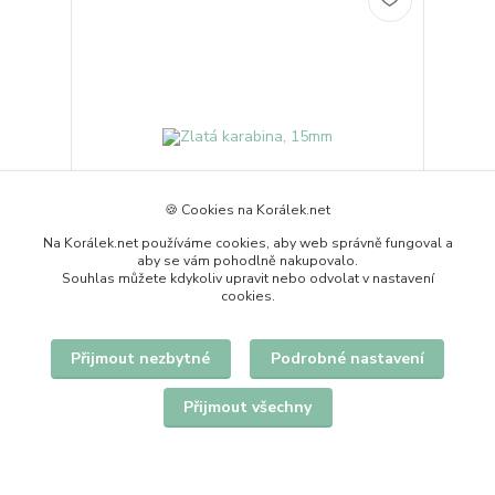
🍪 Cookies na Korálek.net
Na Korálek.net používáme cookies, aby web správně fungoval a
aby se vám pohodlně nakupovalo.
Souhlas můžete kdykoliv upravit nebo odvolat v nastavení
cookies.
Zlatá karabina, 15mm
5 Kč
vyprodáno
Přijmout nezbytné
Podrobné nastavení
Detail
Přijmout všechny
strana
z 1