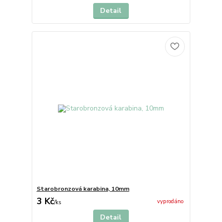
Detail
Starobronzová karabina, 10mm
3 Kč
vyprodáno
/
ks
Detail