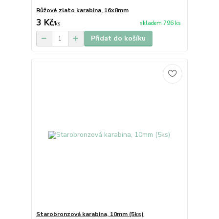
Růžové zlato karabina, 16x8mm
3 Kč
skladem 796 ks
/
ks
Přidat do košíku
Starobronzová karabina, 10mm (5ks)