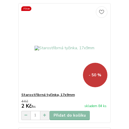
Akce
- 50 %
Starostříbrná tyčinka, 17x9mm
4 Kč
2 Kč
skladem 84 ks
/
ks
Přidat do košíku