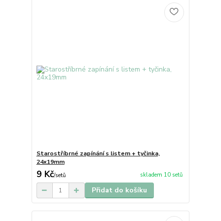
Starostříbrné zapínání s listem + tyčinka,
24x19mm
9 Kč
skladem 10 setů
/
setů
Přidat do košíku