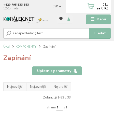
0
ks
+420 795 533 353
CZK
za
0 Kč
12-14 hodin
Menu
Hledat
Úvod
KOMPONENTY
Zapínání
Zapínání
Upřesnit parametry
Nejnovější
Nejlevnější
Nejdražší
Zobrazuji 1-33 z 33
strana
z 1