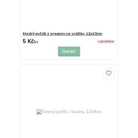
Modrý pytlík z organzy se srdíčky, 12x10cm
5 Kč
vyprodáno
/
ks
Detail