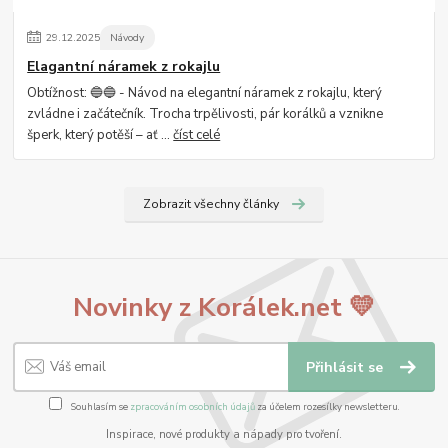
29
.
12
.
2025
Návody
Elagantní náramek z rokajlu
Obtížnost: 🔵🔵 - Návod na elegantní náramek z rokajlu, který
zvládne i začátečník. Trocha trpělivosti, pár korálků a vznikne
šperk, který potěší – ať ...
číst celé
Zobrazit všechny články
Novinky z Korálek.net 💛
Přihlásit se
Souhlasím se
zpracováním osobních údajů
za účelem rozesílky newsletteru.
Inspirace, nové produkty a nápady pro tvoření.