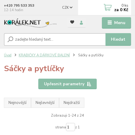
0
ks
+420 795 533 353
CZK
za
0 Kč
12-14 hodin
Menu
Hledat
Úvod
KRABIČKY A DÁRKOVÉ BALENÍ
Sáčky a pytlíčky
Sáčky a pytlíčky
Upřesnit parametry
Nejnovější
Nejlevnější
Nejdražší
Zobrazuji 1-24 z 24
strana
z 1