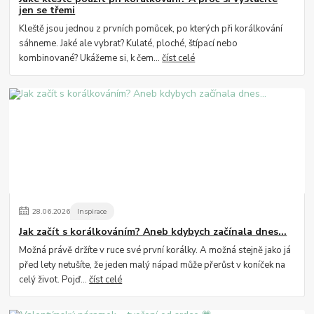
jen se třemi
Kleště jsou jednou z prvních pomůcek, po kterých při korálkování
sáhneme. Jaké ale vybrat? Kulaté, ploché, štípací nebo
kombinované? Ukážeme si, k čem...
číst celé
28
.
06
.
2026
Inspirace
Jak začít s korálkováním? Aneb kdybych začínala dnes...
Možná právě držíte v ruce své první korálky. A možná stejně jako já
před lety netušíte, že jeden malý nápad může přerůst v koníček na
celý život. Pojď...
číst celé