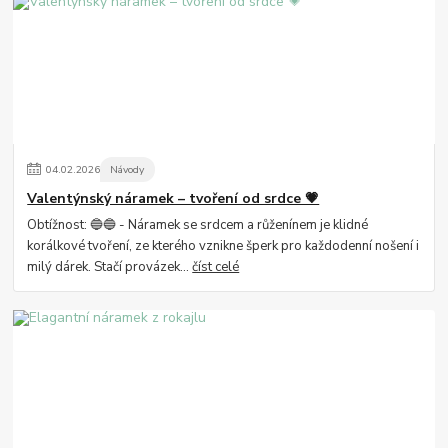
04
.
02
.
2026
Návody
Valentýnský náramek – tvoření od srdce 💗
Obtížnost: 🔵🔵 - Náramek se srdcem a růženínem je klidné
korálkové tvoření, ze kterého vznikne šperk pro každodenní nošení i
milý dárek. Stačí provázek...
číst celé