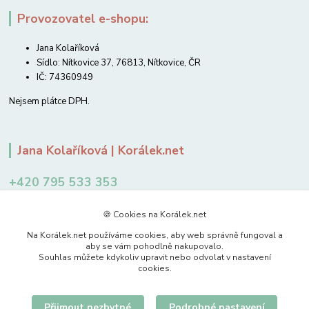
Provozovatel e-shopu:
Jana Kolaříková
Sídlo: Nítkovice 37, 76813, Nítkovice, ČR
IČ: 74360949
Nejsem plátce DPH.
Jana Kolaříková | Korálek.net
+420 795 533 353
12-14 hodin
🍪 Cookies na Korálek.net
jkolarikova@koralek.net
Na Korálek.net používáme cookies, aby web správně fungoval a
aby se vám pohodlně nakupovalo.
Souhlas můžete kdykoliv upravit nebo odvolat v nastavení
cookies.
Přijmout nezbytné
Podrobné nastavení