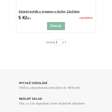
Zelený pytlík z organzy s lístky, 12x10cm
5 Kč
vyprodáno
/
ks
Detail
strana
z 1
RYCHLÉ ODESLÁNÍ
Většinu objednávek odesílám do 48 hodin
REÁLNÝ SKLAD
Vše, co lze objednat, mám skutečně skladem