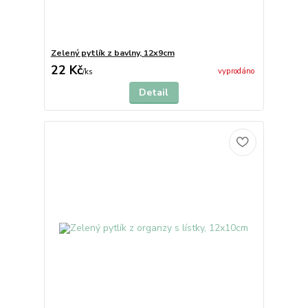
Zelený pytlík z bavlny, 12x9cm
22 Kč
vyprodáno
/
ks
Detail