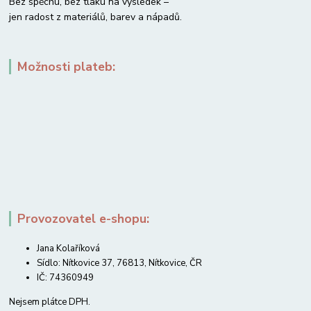
Bez spěchu, bez tlaku na výsledek –
jen radost z materiálů, barev a nápadů.
Možnosti plateb:
Provozovatel e-shopu:
Jana Kolaříková
Sídlo: Nítkovice 37, 76813, Nítkovice, ČR
IČ: 74360949
Nejsem plátce DPH.