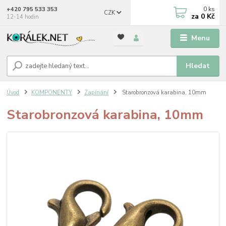
0
ks
+420 795 533 353
CZK
za
0 Kč
12-14 hodin
Menu
Hledat
Úvod
KOMPONENTY
Zapínání
Starobronzová karabina, 10mm
Starobronzová karabina, 10mm