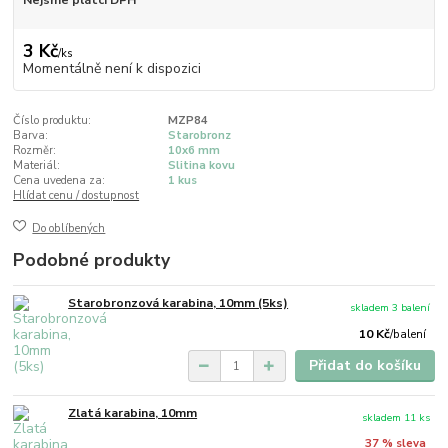
Nejsme plátci DPH
3 Kč
/
ks
Momentálně není k dispozici
Číslo produktu:
MZP84
Barva:
Starobronz
Rozměr:
10x6 mm
Materiál:
Slitina kovu
Cena uvedena za:
1 kus
Hlídat cenu / dostupnost
Do oblíbených
Podobné produkty
Starobronzová karabina, 10mm (5ks)
skladem 3 balení
10 Kč
/
balení
Přidat do košíku
Zlatá karabina, 10mm
skladem 11 ks
37 % sleva