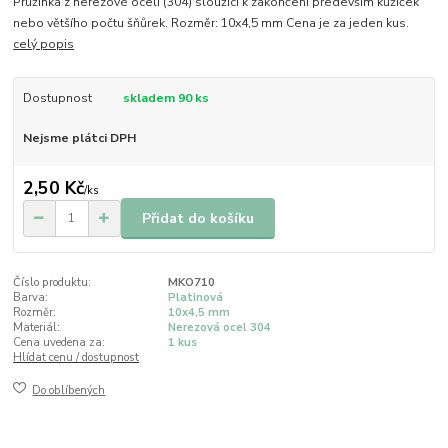
Pružinka z nerezové oceli (304) sloužící k zakončení především kůžiček
nebo většího počtu šňůrek. Rozměr: 10x4,5 mm Cena je za jeden kus.
celý popis
Dostupnost
skladem 90 ks
Nejsme plátci DPH
2,50 Kč
/
ks
Přidat do košíku
Číslo produktu:
MKO710
Barva:
Platinová
Rozměr:
10x4,5 mm
Materiál:
Nerezová ocel 304
Cena uvedena za:
1 kus
Hlídat cenu / dostupnost
Do oblíbených