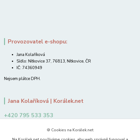
Provozovatel e-shopu:
Jana Kolaříková
Sídlo: Nítkovice 37, 76813, Nítkovice, ČR
IČ: 74360949
Nejsem plátce DPH.
Jana Kolaříková | Korálek.net
+420 795 533 353
12-14 hodin
🍪 Cookies na Korálek.net
jkolarikova@koralek.net
Na Korálek.net používáme cookies, aby web správně fungoval a