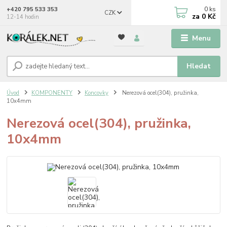
0
ks
+420 795 533 353
CZK
za
0 Kč
12-14 hodin
Menu
Hledat
Úvod
KOMPONENTY
Koncovky
Nerezová ocel(304), pružinka,
10x4mm
Nerezová ocel(304), pružinka,
10x4mm