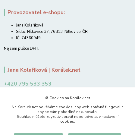
Provozovatel e-shopu:
Jana Kolaříková
Sídlo: Nítkovice 37, 76813, Nítkovice, ČR
IČ: 74360949
Nejsem plátce DPH.
Jana Kolaříková | Korálek.net
+420 795 533 353
12-14 hodin
🍪 Cookies na Korálek.net
jkolarikova@koralek.net
Na Korálek.net používáme cookies, aby web správně fungoval a
aby se vám pohodlně nakupovalo.
Souhlas můžete kdykoliv upravit nebo odvolat v nastavení
cookies.