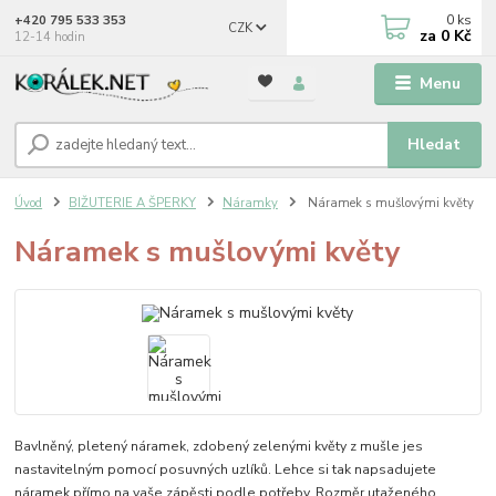
0
ks
+420 795 533 353
CZK
za
0 Kč
12-14 hodin
Menu
Hledat
Úvod
BIŽUTERIE A ŠPERKY
Náramky
Náramek s mušlovými květy
Náramek s mušlovými květy
Bavlněný, pletený náramek, zdobený zelenými květy z mušle jes
nastavitelným pomocí posuvných uzlíků. Lehce si tak napsadujete
náramek přímo na vaše zápěsti podle potřeby. Rozměr utaženého