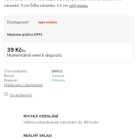
náramku: 5 cm Šířka náramku: 3,1 cm
celý popis
Dostupnost
vyprodáno
Nejsme plátci DPH
39 Kč
/
ks
Momentálně není k dispozici
Číslo produktu:
BR621
Barva:
Zelená
Materiál:
Přírodní
Hlídat cenu / dostupnost
Do oblíbených
RYCHLÉ ODESLÁNÍ
Většinu objednávek odesílám do 48 hodin
REÁLNÝ SKLAD