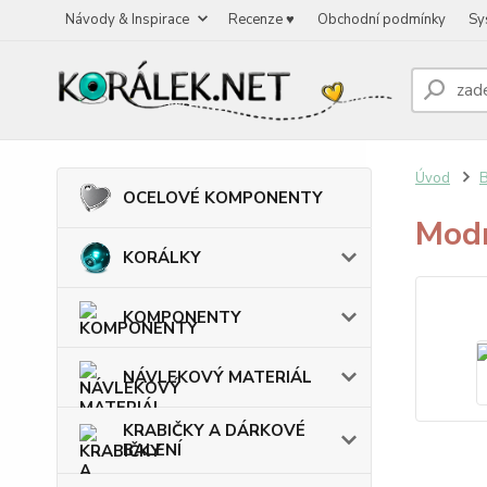
Návody & Inspirace
Recenze ♥
Obchodní podmínky
Sy
Úvod
OCELOVÉ KOMPONENTY
Modr
KORÁLKY
KOMPONENTY
NÁVLEKOVÝ MATERIÁL
KRABIČKY A DÁRKOVÉ
BALENÍ