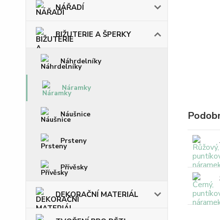
NÁŘADÍ
BIŽUTERIE A ŠPERKY
Náhrdelníky
Náramky
Podobn
Náušnice
Prsteny
Přívěsky
DEKORAČNÍ MATERIÁL