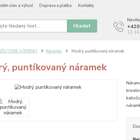
stém slev a výhod
Doprava a platba
Kontakty
Nevíte
Hledat
+420
12-14 
BIŽUTERIE A ŠPERKY
Náramky
Modrý, puntíkovaný náramek
ý, puntíkovaný náramek
Nárame
kreati
kabošo
náramk
Dos
Nej