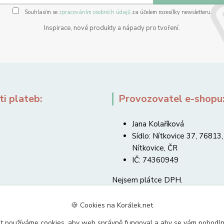
Souhlasím se
zpracováním osobních údajů
za účelem rozesílky newsletteru.
Inspirace, nové produkty a nápady pro tvoření.
i plateb:
Provozovatel e-shopu
Jana Kolaříková
Sídlo: Nítkovice 37, 76813,
Nítkovice, ČR
IČ: 74360949
Nejsem plátce DPH.
🍪 Cookies na Korálek.net
t používáme cookies, aby web správně fungoval a aby se vám pohodl