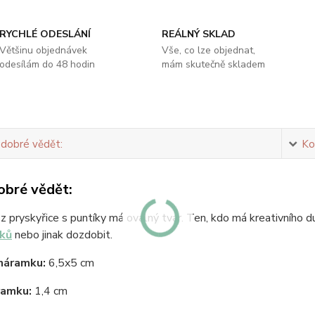
RYCHLÉ ODESLÁNÍ
REÁLNÝ SKLAD
Většinu objednávek
Vše, co lze objednat,
odesílám do 48 hodin
mám skutečně skladem
 dobré vědět:
Ko
obré vědět:
 pryskyřice s puntíky má oválný tvar. Ten, kdo má kreativního 
ků
nebo jinak dozdobit.
náramku:
6,5x5 cm
ramku:
1,4 cm