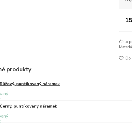
15
Číslo p
Materiá
Do 
é produkty
Růžový, puntíkovaný náramek
Černý, puntíkovaný náramek