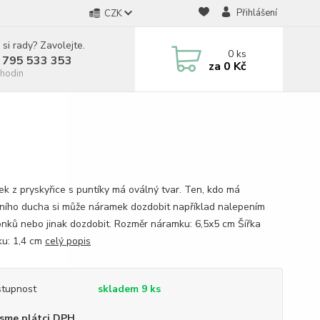
Přihlášení
CZK
 si rady? Zavolejte.
0
ks
 795 533 353
za
0 Kč
hodin
k z pryskyřice s puntíky má oválný tvar. Ten, kdo má
vního ducha si může náramek dozdobit například nalepením
nků nebo jinak dozdobit. Rozměr náramku: 6,5x5 cm Šířka
u: 1,4 cm
celý popis
tupnost
skladem 9 ks
sme plátci DPH