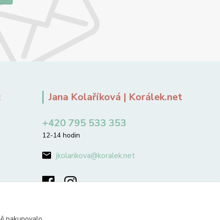
:
Jana Kolaříková | Korálek.net
+420 795 533 353
12-14 hodin
jkolarikova@koralek.net
ně nakupovalo.