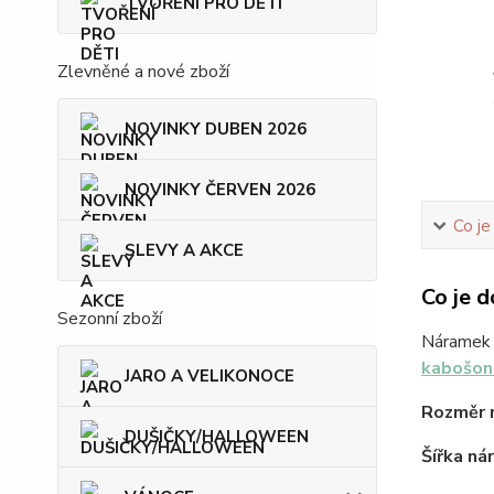
TVOŘENÍ PRO DĚTI
Zlevněné a nové zboží
NOVINKY DUBEN 2026
NOVINKY ČERVEN 2026
Co je
SLEVY A AKCE
Co je d
Sezonní zboží
Náramek z
kabošon
JARO A VELIKONOCE
Rozměr 
DUŠIČKY/HALLOWEEN
Šířka ná