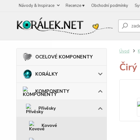
Návody & Inspirace
Recenze ♥
Obchodní podmínky
Sy
Úvod
OCELOVÉ KOMPONENTY
Čirý
KORÁLKY
KOMPONENTY
Přívěsky
Kovové