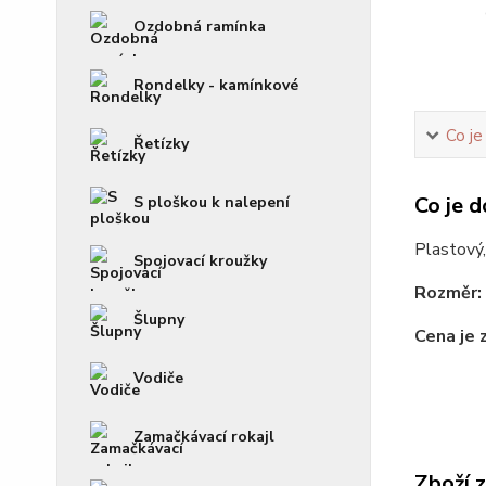
Ozdobná ramínka
Rondelky - kamínkové
Co je
Řetízky
Co je d
S ploškou k nalepení
Plastový,
Spojovací kroužky
Rozměr:
Šlupny
Cena je 
Vodiče
Zamačkávací rokajl
Zboží 