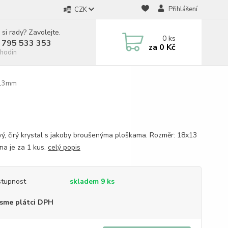
Přihlášení
CZK
 si rady? Zavolejte.
0
ks
 795 533 353
za
0 Kč
hodin
8x13mm
vý, čirý krystal s jakoby broušenýma ploškama. Rozměr: 18x13
a je za 1 kus.
celý popis
tupnost
skladem 9 ks
sme plátci DPH