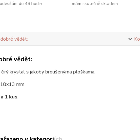
odesílám do 48 hodin
mám skutečně skladem
 dobré vědět:
Ko
obré vědět:
 čirý krystal s jakoby broušenýma ploškama.
18x13 mm
za 1 kus
.
zařazeno v kategoriích