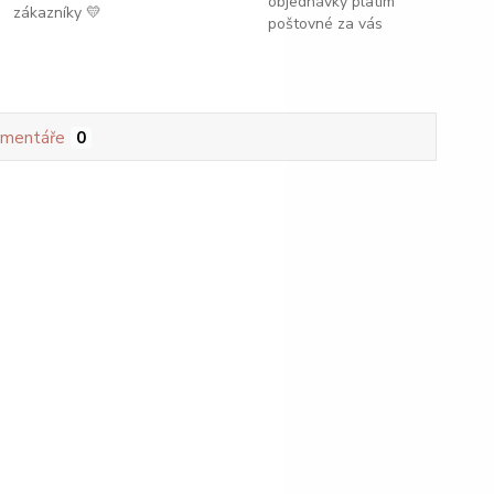
objednávky platím
zákazníky 💛
poštovné za vás
mentáře
0