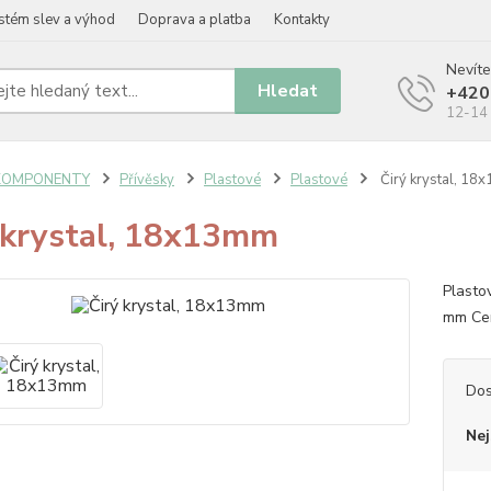
stém slev a výhod
Doprava a platba
Kontakty
Nevíte
Hledat
+420
12-14 
KOMPONENTY
Přívěsky
Plastové
Plastové
Čirý krystal, 1
 krystal, 18x13mm
Plasto
mm Cen
Dos
Nej