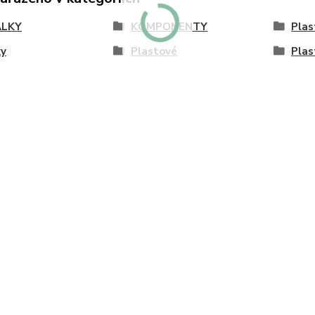
ÁLKY
KOMPONENTY
Plas
ky
Plastové
Plas