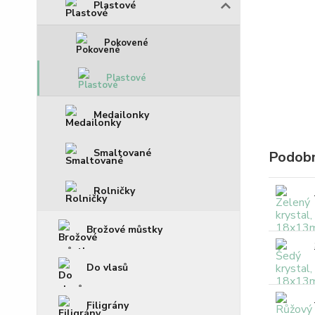
Plastové
Pokovené
Plastové
Medailonky
Smaltované
Podobn
Rolničky
Brožové můstky
Do vlasů
Filigrány