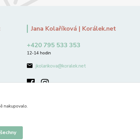
:
Jana Kolaříková | Korálek.net
+420 795 533 353
12-14 hodin
jkolarikova@koralek.net
ně nakupovalo.
všechny