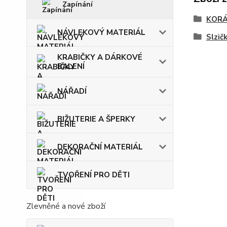
Zapínání
KOR
NÁVLEKOVÝ MATERIÁL
Slzič
KRABIČKY A DÁRKOVÉ
BALENÍ
NÁŘADÍ
BIŽUTERIE A ŠPERKY
DEKORAČNÍ MATERIÁL
TVOŘENÍ PRO DĚTI
Zlevněné a nové zboží