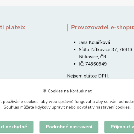
i plateb:
Provozovatel e-shopu
Jana Kolaříková
Sídlo: Nítkovice 37, 76813,
Nítkovice, ČR
IČ: 74360949
Nejsem plátce DPH.
🍪 Cookies na Korálek.net
t používáme cookies, aby web správně fungoval a aby se vám pohodl
Souhlas můžete kdykoliv upravit nebo odvolat v nastavení cookies.
Upravit sběr cookies.
ut nezbytné
Podrobné nastavení
Přijmout 