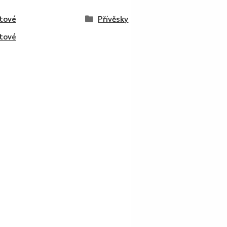
tové
Přívěsky
tové