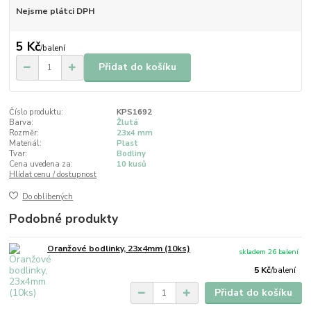
Nejsme plátci DPH
5 Kč
/
balení
Přidat do košíku
Číslo produktu:
KPS1692
Barva:
Žlutá
Rozměr:
23x4 mm
Materiál:
Plast
Tvar:
Bodliny
Cena uvedena za:
10 kusů
Hlídat cenu / dostupnost
Do oblíbených
Podobné produkty
Oranžové bodlinky, 23x4mm (10ks)
skladem 26 balení
5 Kč
/
balení
Přidat do košíku