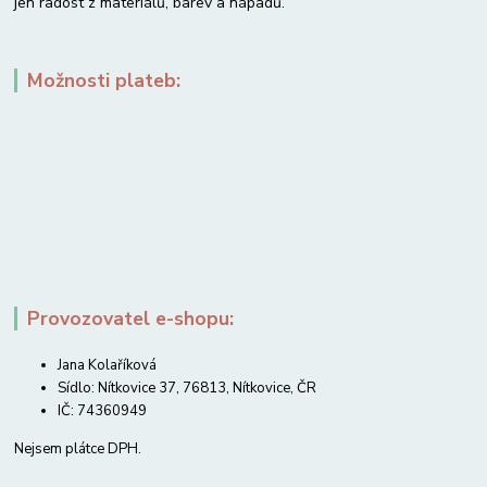
jen radost z materiálů, barev a nápadů.
Možnosti plateb:
Provozovatel e-shopu:
Jana Kolaříková
Sídlo: Nítkovice 37, 76813, Nítkovice, ČR
IČ: 74360949
Nejsem plátce DPH.