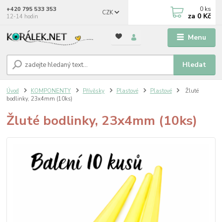
0
ks
+420 795 533 353
CZK
za
0 Kč
12-14 hodin
Menu
Hledat
Úvod
KOMPONENTY
Přívěsky
Plastové
Plastové
Žluté
bodlinky, 23x4mm (10ks)
Žluté bodlinky, 23x4mm (10ks)