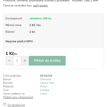
Plastová, červená, průhledná slzička s ploškami. Rozměr: 16x11 mm
Cena je za jeden kus.
celý popis
Dostupnost
skladem 155 ks
Měrná cena
1 Kč / ks
Balení
1 ks
Nejsme plátci DPH
1 Kč
/
ks
Přidat do košíku
Číslo produktu:
KPS6745
Barva:
Červená
Rozměr:
16x11 mm
Materiál:
Plast
Tvar:
Slzička
Cena uvedena za:
1 kus
Hlídat cenu / dostupnost
Do oblíbených