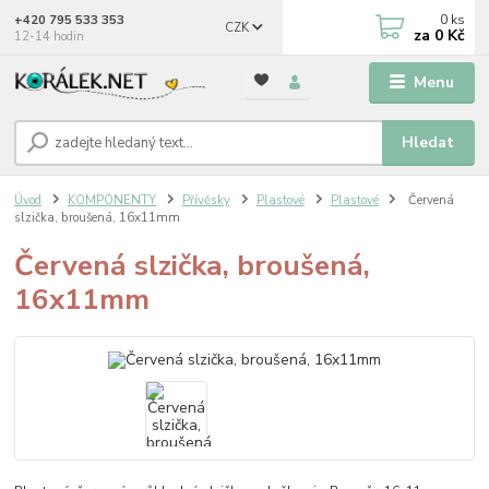
0
ks
+420 795 533 353
CZK
za
0 Kč
12-14 hodin
Menu
Hledat
Úvod
KOMPONENTY
Přívěsky
Plastové
Plastové
Červená
slzička, broušená, 16x11mm
Červená slzička, broušená,
16x11mm