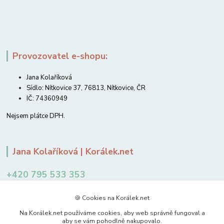
Provozovatel e-shopu:
Jana Kolaříková
Sídlo: Nítkovice 37, 76813, Nítkovice, ČR
IČ: 74360949
Nejsem plátce DPH.
Jana Kolaříková | Korálek.net
+420 795 533 353
12-14 hodin
🍪 Cookies na Korálek.net
jkolarikova@koralek.net
Na Korálek.net používáme cookies, aby web správně fungoval a
aby se vám pohodlně nakupovalo.