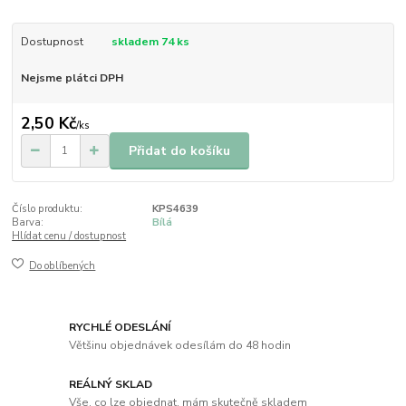
Dostupnost
skladem 74 ks
Nejsme plátci DPH
2,50 Kč
/
ks
Přidat do košíku
Číslo produktu:
KPS4639
Barva:
Bílá
Hlídat cenu / dostupnost
Do oblíbených
RYCHLÉ ODESLÁNÍ
Většinu objednávek odesílám do 48 hodin
REÁLNÝ SKLAD
Vše, co lze objednat, mám skutečně skladem