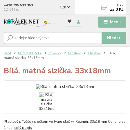
0
ks
+420 795 533 353
CZK
za
0 Kč
12-14 hodin
Menu
Hledat
Úvod
KOMPONENTY
Přívěsky
Plastové
Plastové
Bílá,
matná slzička, 33x18mm
Bílá, matná slzička, 33x18mm
Plastový přívěšek s očkem ve tvaru slzičky. Rozměr: 33x18 mm Cena je za
1 kus.
celý popis