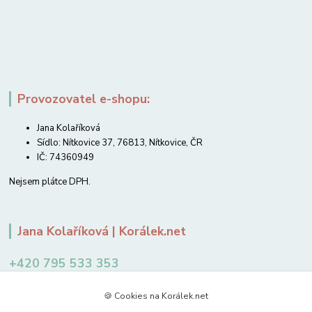
Provozovatel e-shopu:
Jana Kolaříková
Sídlo: Nítkovice 37, 76813, Nítkovice, ČR
IČ: 74360949
Nejsem plátce DPH.
Jana Kolaříková | Korálek.net
+420 795 533 353
12-14 hodin
🍪 Cookies na Korálek.net
jkolarikova@koralek.net