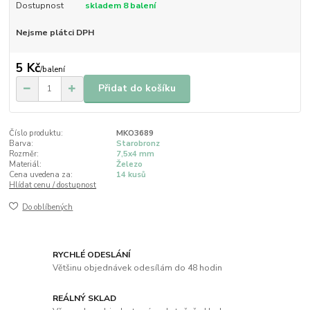
Dostupnost
skladem 8 balení
Nejsme plátci DPH
5 Kč
/
balení
Přidat do košíku
Číslo produktu:
MKO3689
Barva:
Starobronz
Rozměr:
7,5x4 mm
Materiál:
Železo
Cena uvedena za:
14 kusů
Hlídat cenu / dostupnost
Do oblíbených
RYCHLÉ ODESLÁNÍ
Většinu objednávek odesílám do 48 hodin
REÁLNÝ SKLAD