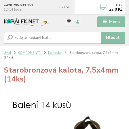
0
ks
+420 795 533 353
CZK
za
0 Kč
12-14 hodin
Menu
Hledat
Úvod
KOMPONENTY
Koncovky
Starobronzová kalota, 7,5x4mm
(14ks)
Starobronzová kalota, 7,5x4mm
(14ks)