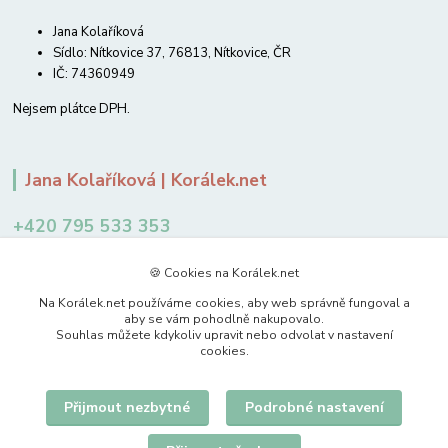
Jana Kolaříková
Sídlo: Nítkovice 37, 76813, Nítkovice, ČR
IČ: 74360949
Nejsem plátce DPH.
Jana Kolaříková | Korálek.net
+420 795 533 353
12-14 hodin
🍪 Cookies na Korálek.net
jkolarikova@koralek.net
Na Korálek.net používáme cookies, aby web správně fungoval a
aby se vám pohodlně nakupovalo.
Souhlas můžete kdykoliv upravit nebo odvolat v nastavení
cookies.
Přijmout nezbytné
Podrobné nastavení
Upravit sběr cookies.