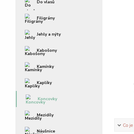
Do vlasů
Filigrány
Jehly a nýty
Kabošony
Kamínky
Kaplíky
Koncovky
Mezidíly
Co je
Náušnice