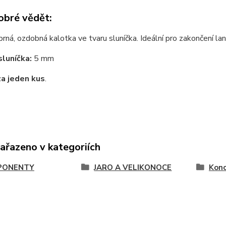
obré vědět:
brná, ozdobná kalotka ve tvaru sluníčka. Ideální pro zakončení la
luníčka:
5 mm
za jeden kus
.
zařazeno v kategoriích
PONENTY
JARO A VELIKONOCE
Konc