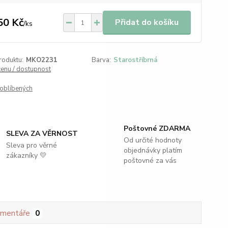
50 Kč
Přidat do košíku
/
ks
roduktu:
MKO2231
Barva:
Starostříbrná
cenu / dostupnost
oblíbených
Poštovné ZDARMA
SLEVA ZA VĚRNOST
Od určité hodnoty
Sleva pro věrné
objednávky platím
zákazníky 💛
poštovné za vás
mentáře
0