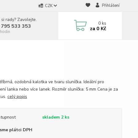
Přihlášení
CZK
 si rady? Zavolejte.
0
ks
 795 533 353
za
0 Kč
hodin
říbrná, ozdobná kalotka ve tvaru sluníčka. Ideální pro
ení lanka nebo více lanek. Rozměr sluníčka: 5 mm Cena je za
kus.
celý popis
tupnost
skladem 2 ks
sme plátci DPH