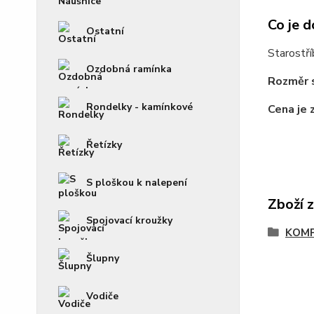
Co je d
Ostatní
Starostří
Ozdobná ramínka
Rozměr s
Rondelky - kamínkové
Cena je 
Řetízky
S ploškou k nalepení
Zboží 
Spojovací kroužky
KOM
Šlupny
Vodiče