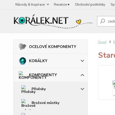
Návody & Inspirace
Recenze ♥
Obchodní podmínky
Sy
Úvod
OCELOVÉ KOMPONENTY
Star
KORÁLKY
KOMPONENTY
Přívěsky
Brožové můstky