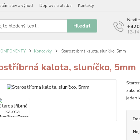
stém slev a výhod
Doprava a platba
Kontakty
Nevíte
Hledat
+420
12-14 
KOMPONENTY
Koncovky
Starostříbrná kalota, sluníčko, 5mm
ostříbrná kalota, sluníčko, 5mm
Starost
zakonč
jeden 
Dos
Nej