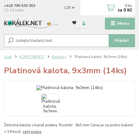
0
ks
+420 795 533 353
CZK
za
0 Kč
12-14 hodin
Menu
Hledat
Úvod
KOMPONENTY
Koncovky
Platinová kalota, 9x3mm (14ks)
Platinová kalota, 9x3mm (14ks)
Železná kalota v barvě platiny. Rozměr: 9x3 mm Cena je za jedno balení
= 14 kusů.
celý popis