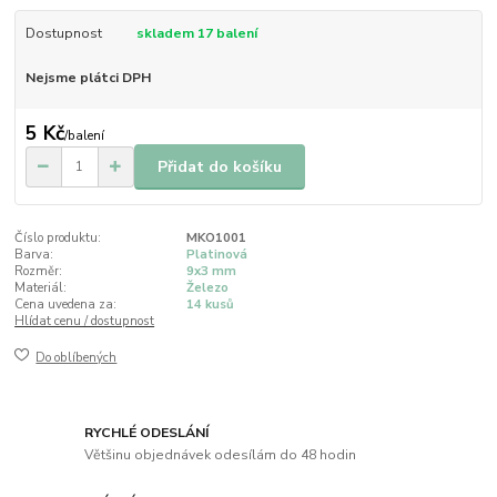
Dostupnost
skladem 17 balení
Nejsme plátci DPH
5 Kč
/
balení
Přidat do košíku
Číslo produktu:
MKO1001
Barva:
Platinová
Rozměr:
9x3 mm
Materiál:
Železo
Cena uvedena za:
14 kusů
Hlídat cenu / dostupnost
Do oblíbených
RYCHLÉ ODESLÁNÍ
Většinu objednávek odesílám do 48 hodin