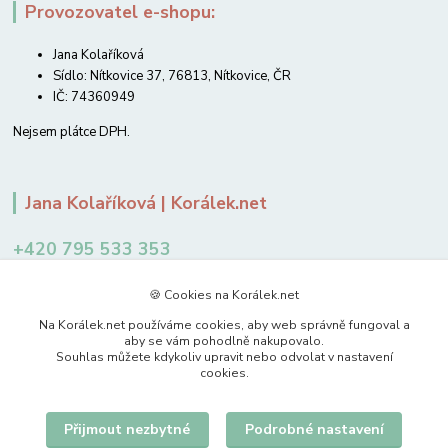
Provozovatel e-shopu:
Jana Kolaříková
Sídlo: Nítkovice 37, 76813, Nítkovice, ČR
IČ: 74360949
Nejsem plátce DPH.
Jana Kolaříková | Korálek.net
+420 795 533 353
12-14 hodin
🍪 Cookies na Korálek.net
jkolarikova@koralek.net
Na Korálek.net používáme cookies, aby web správně fungoval a
aby se vám pohodlně nakupovalo.
Souhlas můžete kdykoliv upravit nebo odvolat v nastavení
cookies.
Přijmout nezbytné
Podrobné nastavení
Upravit sběr cookies.