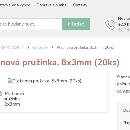
stém slev a výhod
Doprava a platba
Kontakty
Nevíte
Hledat
+420
12-14 
KOMPONENTY
Koncovky
Platinová pružinka, 8x3mm (20ks)
inová pružinka, 8x3mm (20ks)
Platin
počtu 
celý p
Dos
Nej