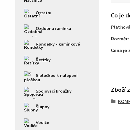
Ostatní
Co je d
Platinová
Ozdobná ramínka
Rozměr:
Rondelky - kamínkové
Cena je 
Řetízky
S ploškou k nalepení
Zboží 
Spojovací kroužky
KOM
Šlupny
Vodiče