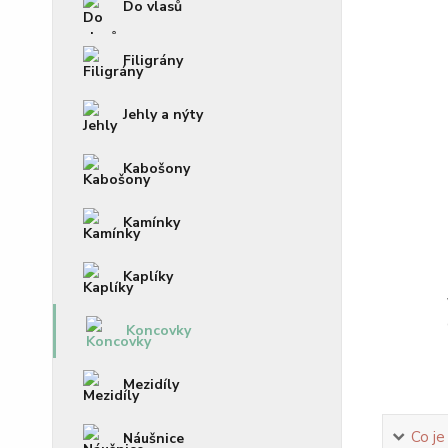
Do vlasů
Filigrány
Jehly a nýty
Kabošony
Kamínky
Kaplíky
Koncovky
Mezidíly
Co je
Náušnice