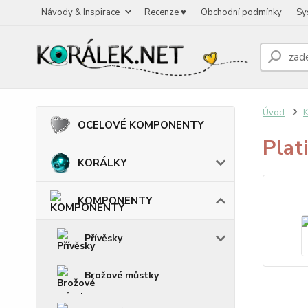
Návody & Inspirace
Recenze ♥
Obchodní podmínky
Sy
Úvod
OCELOVÉ KOMPONENTY
Plat
KORÁLKY
KOMPONENTY
Přívěsky
Brožové můstky