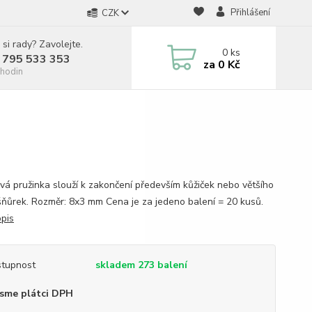
Přihlášení
CZK
 si rady? Zavolejte.
0
ks
 795 533 353
za
0 Kč
hodin
ová pružinka slouží k zakončení především kůžiček nebo většího
šňůrek. Rozměr: 8x3 mm Cena je za jedeno balení = 20 kusů.
opis
tupnost
skladem 273 balení
sme plátci DPH