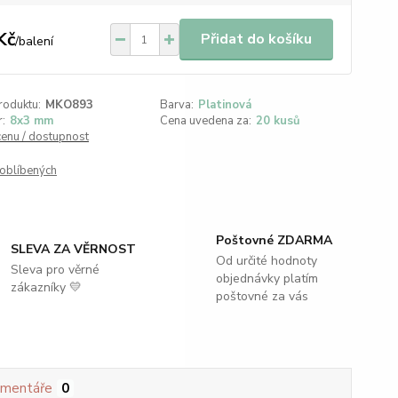
Kč
Přidat do košíku
/
balení
roduktu:
MKO893
Barva:
Platinová
:
8x3 mm
Cena uvedena za:
20 kusů
cenu / dostupnost
oblíbených
Poštovné ZDARMA
SLEVA ZA VĚRNOST
Od určité hodnoty
Sleva pro věrné
objednávky platím
zákazníky 💛
poštovné za vás
mentáře
0