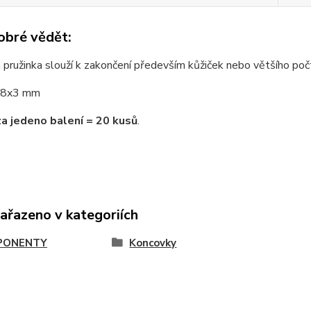
obré vědět:
 pružinka slouží k zakončení především kůžiček nebo většího poč
8x3 mm
za jedeno balení = 20 kusů
.
zařazeno v kategoriích
PONENTY
Koncovky