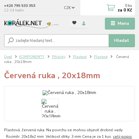
0
ks
+420 795 533 353
CZK
za
0 Kč
12-14 hodin
Menu
Hledat
Úvod
KOMPONENTY
Přívěsky
Plastové
Plastové
Červená
ruka , 20x18mm
Červená ruka , 20x18mm
Plastová, červená ruka. Na povrchu se mohou objevit drobné vady.
Rozměr: 20x18x2 mm Velikost dírky: 3 mm Cena je za 1 kus.
celý popis