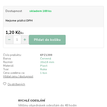
Dostupnost
skladem 169 ks
Nejsme plátci DPH
1,20 Kč
/
ks
Přidat do košíku
Číslo produktu:
KPZ1399
Barva:
Červená
Rozměr:
20x18 mm
Materiál:
Plast
Tvar:
Ruka
Cena uvedena za:
1 kus
Hlídat cenu / dostupnost
Do oblíbených
RYCHLÉ ODESLÁNÍ
Většinu objednávek odesílám do 48 hodin