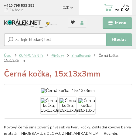
0
ks
+420 795 533 353
CZK
za
0 Kč
12-14 hodin
Menu
Hledat
Úvod
KOMPONENTY
Přívěsky
Smaltované
Černá kočka,
15x13x3mm
Černá kočka, 15x13x3mm
Kovový, černě smaltovaný přívěsek ve tvaru kočky. Základní kovová barva
je zlatá. NEOBSAHUJE OLOVO, ZINEK ANI KADMIUM! Rozměr: