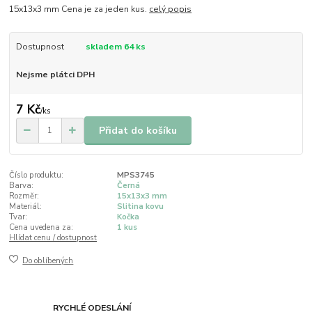
15x13x3 mm Cena je za jeden kus.
celý popis
Dostupnost
skladem 64 ks
Nejsme plátci DPH
7 Kč
/
ks
Přidat do košíku
Číslo produktu:
MPS3745
Barva:
Černá
Rozměr:
15x13x3 mm
Materiál:
Slitina kovu
Tvar:
Kočka
Cena uvedena za:
1 kus
Hlídat cenu / dostupnost
Do oblíbených
RYCHLÉ ODESLÁNÍ