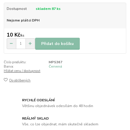
Dostupnost
skladem 87 ks
Nejsme plátci DPH
10 Kč
/
ks
Přidat do košíku
Číslo produktu:
MPS367
Barva:
Červená
Hlídat cenu / dostupnost
Do oblíbených
RYCHLÉ ODESLÁNÍ
Většinu objednávek odesílám do 48 hodin
REÁLNÝ SKLAD
Vše, co lze objednat, mám skutečně skladem