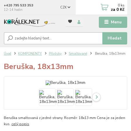
0
ks
+420 795 533 353
CZK
za
0 Kč
12-14 hodin
Menu
Hledat
Úvod
KOMPONENTY
Přívěsky
Smaltované
Beruška, 18x13mm
Beruška, 18x13mm
Beruška smaltovaná z jedné strany. Rozměr: 18x13 mm Cena je za jeden
kus.
celý popis