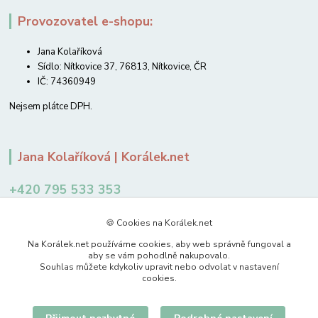
Provozovatel e-shopu:
Jana Kolaříková
Sídlo: Nítkovice 37, 76813, Nítkovice, ČR
IČ: 74360949
Nejsem plátce DPH.
Jana Kolaříková | Korálek.net
+420 795 533 353
12-14 hodin
🍪 Cookies na Korálek.net
jkolarikova@koralek.net
Na Korálek.net používáme cookies, aby web správně fungoval a
aby se vám pohodlně nakupovalo.
Souhlas můžete kdykoliv upravit nebo odvolat v nastavení
cookies.