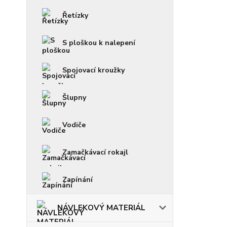
Řetízky
S ploškou k nalepení
Spojovací kroužky
Šlupny
Vodiče
Zamačkávací rokajl
Zapínání
NÁVLEKOVÝ MATERIÁL