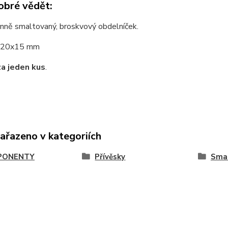
obré vědět:
nně smaltovaný, broskvový obdelníček.
20x15 mm
za jeden kus
.
zařazeno v kategoriích
PONENTY
Přívěsky
Sma