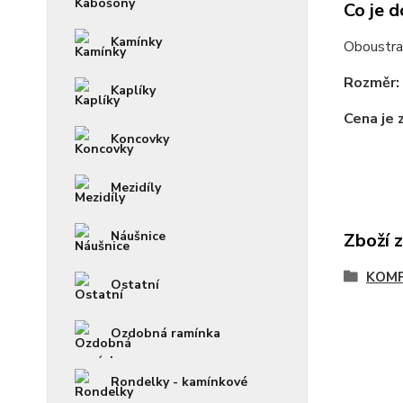
Co je d
Kamínky
Oboustra
Rozměr:
Kaplíky
Cena je 
Koncovky
Mezidíly
Náušnice
Zboží 
KOM
Ostatní
Ozdobná ramínka
Rondelky - kamínkové