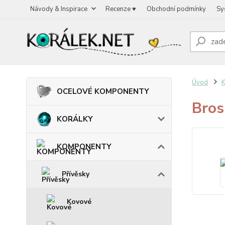
Návody & Inspirace
Recenze ♥
Obchodní podmínky
Sy
Úvod
OCELOVÉ KOMPONENTY
Bros
KORÁLKY
KOMPONENTY
Přívěsky
Kovové