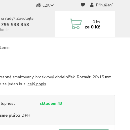
Přihlášení
CZK
 si rady? Zavolejte.
0
ks
 795 533 353
za
0 Kč
hodin
0x15mm
ranně smaltovaný, broskvový obdelníček. Rozměr: 20x15 mm
e za jeden kus.
celý popis
tupnost
skladem 43
sme plátci DPH