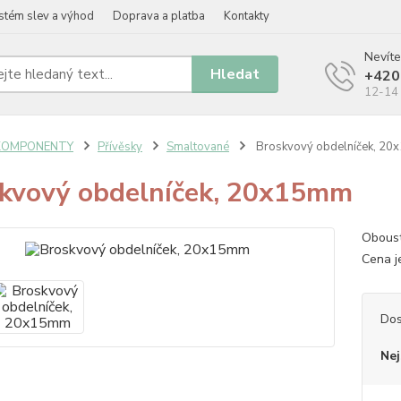
stém slev a výhod
Doprava a platba
Kontakty
Nevíte
Hledat
+420
12-14 
KOMPONENTY
Přívěsky
Smaltované
Broskvový obdelníček, 2
kvový obdelníček, 20x15mm
Oboust
Cena j
Dos
Nej