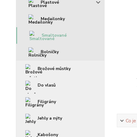
Plastové
Medailonky
Smaltované
Rolničky
Brožové můstky
Do vlasů
Filigrány
Jehly a nýty
Co je
Kabošony