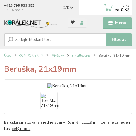
0
ks
+420 795 533 353
CZK
za
0 Kč
12-14 hodin
Menu
Hledat
Úvod
KOMPONENTY
Přívěsky
Smaltované
Beruška, 21x19mm
Beruška, 21x19mm
Beruška smaltovaná z jedné strany. Rozměr: 21x19 mm Cena je za jeden
kus.
celý popis