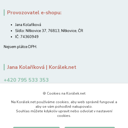
Provozovatel e-shopu:
Jana Kolaříková
Sídlo: Nítkovice 37, 76813, Nítkovice, ČR
IČ: 74360949
Nejsem plátce DPH.
Jana Kolaříková | Korálek.net
+420 795 533 353
12-14 hodin
🍪 Cookies na Korálek.net
jkolarikova@koralek.net
Na Korálek.net používáme cookies, aby web správně fungoval a
aby se vám pohodlně nakupovalo.
Souhlas můžete kdykoliv upravit nebo odvolat v nastavení
cookies.