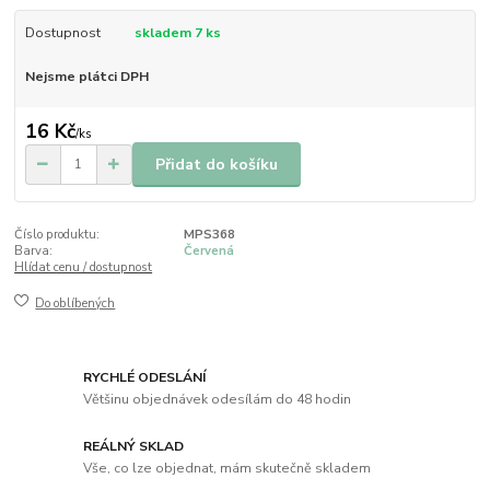
Dostupnost
skladem 7 ks
Nejsme plátci DPH
16 Kč
/
ks
Přidat do košíku
Číslo produktu:
MPS368
Barva:
Červená
Hlídat cenu / dostupnost
Do oblíbených
RYCHLÉ ODESLÁNÍ
Většinu objednávek odesílám do 48 hodin
REÁLNÝ SKLAD
Vše, co lze objednat, mám skutečně skladem