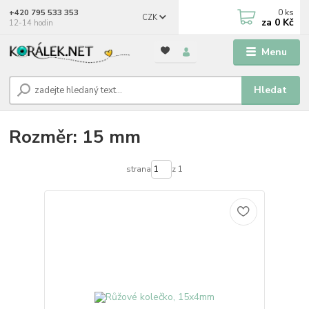
0
ks
+420 795 533 353
CZK
za
0 Kč
12-14 hodin
Menu
Hledat
Rozměr: 15 mm
strana
z 1