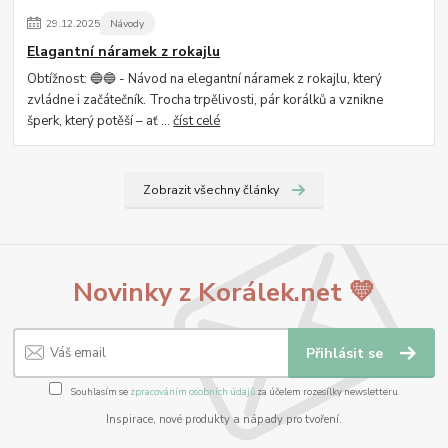
29
.
12
.
2025
Návody
Elagantní náramek z rokajlu
Obtížnost: 🔵🔵 - Návod na elegantní náramek z rokajlu, který
zvládne i začátečník. Trocha trpělivosti, pár korálků a vznikne
šperk, který potěší – ať ...
číst celé
Zobrazit všechny články
Novinky z Korálek.net 💛
Přihlásit se
Souhlasím se
zpracováním osobních údajů
za účelem rozesílky newsletteru.
Inspirace, nové produkty a nápady pro tvoření.