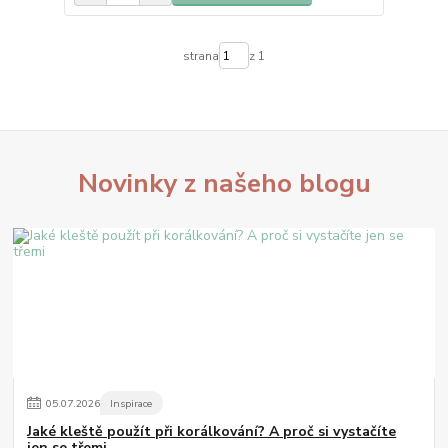
strana
z 1
Novinky z našeho blogu
05
.
07
.
2026
Inspirace
Jaké kleště použít při korálkování? A proč si vystačíte
jen se třemi