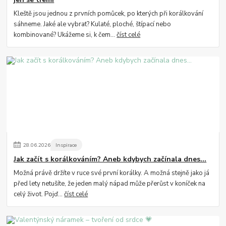
Kleště jsou jednou z prvních pomůcek, po kterých při korálkování
sáhneme. Jaké ale vybrat? Kulaté, ploché, štípací nebo
kombinované? Ukážeme si, k čem...
číst celé
28
.
06
.
2026
Inspirace
Jak začít s korálkováním? Aneb kdybych začínala dnes...
Možná právě držíte v ruce své první korálky. A možná stejně jako já
před lety netušíte, že jeden malý nápad může přerůst v koníček na
celý život. Pojď...
číst celé