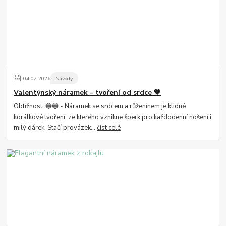
04
.
02
.
2026
Návody
Valentýnský náramek – tvoření od srdce 💗
Obtížnost: 🔵🔵 - Náramek se srdcem a růženínem je klidné
korálkové tvoření, ze kterého vznikne šperk pro každodenní nošení i
milý dárek. Stačí provázek...
číst celé