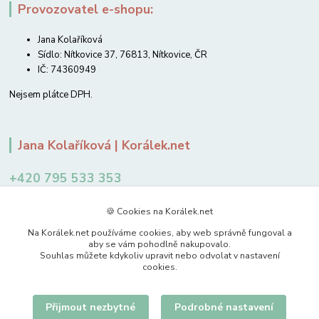
Provozovatel e-shopu:
Jana Kolaříková
Sídlo: Nítkovice 37, 76813, Nítkovice, ČR
IČ: 74360949
Nejsem plátce DPH.
Jana Kolaříková | Korálek.net
+420 795 533 353
12-14 hodin
🍪 Cookies na Korálek.net
jkolarikova@koralek.net
Na Korálek.net používáme cookies, aby web správně fungoval a
aby se vám pohodlně nakupovalo.
Souhlas můžete kdykoliv upravit nebo odvolat v nastavení
cookies.
Přijmout nezbytné
Podrobné nastavení