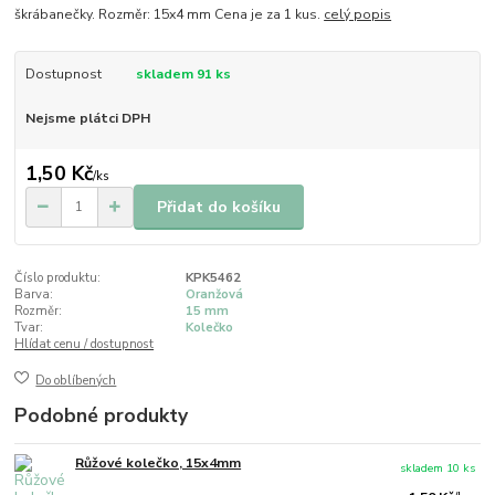
škrábanečky. Rozměr: 15x4 mm Cena je za 1 kus.
celý popis
Dostupnost
skladem 91 ks
Nejsme plátci DPH
1,50 Kč
/
ks
Přidat do košíku
Číslo produktu:
KPK5462
Barva:
Oranžová
Rozměr:
15 mm
Tvar:
Kolečko
Hlídat cenu / dostupnost
Do oblíbených
Podobné produkty
Růžové kolečko, 15x4mm
skladem 10 ks