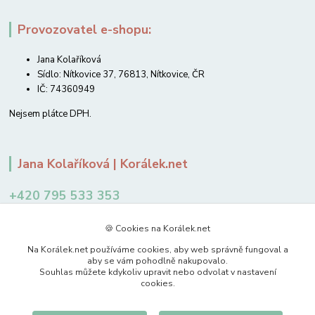
Provozovatel e-shopu:
Jana Kolaříková
Sídlo: Nítkovice 37, 76813, Nítkovice, ČR
IČ: 74360949
Nejsem plátce DPH.
Jana Kolaříková | Korálek.net
+420 795 533 353
12-14 hodin
🍪 Cookies na Korálek.net
jkolarikova@koralek.net
Na Korálek.net používáme cookies, aby web správně fungoval a
aby se vám pohodlně nakupovalo.
Souhlas můžete kdykoliv upravit nebo odvolat v nastavení
cookies.