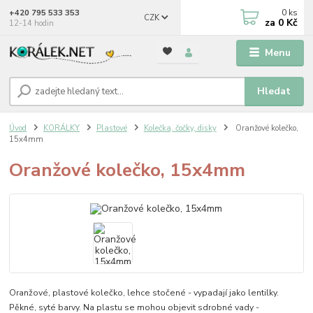
0
ks
+420 795 533 353
CZK
za
0 Kč
12-14 hodin
Menu
Hledat
Úvod
KORÁLKY
Plastové
Kolečka, čočky, disky
Oranžové kolečko,
15x4mm
Oranžové kolečko, 15x4mm
Oranžové, plastové kolečko, lehce stočené - vypadají jako lentilky.
Pěkné, syté barvy. Na plastu se mohou objevit sdrobné vady -