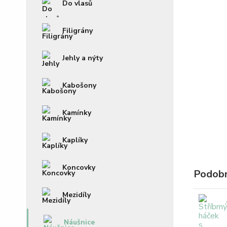
Do vlasů
Filigrány
Jehly a nýty
Kabošony
Kamínky
Kaplíky
Koncovky
Podobn
Mezidíly
Náušnice