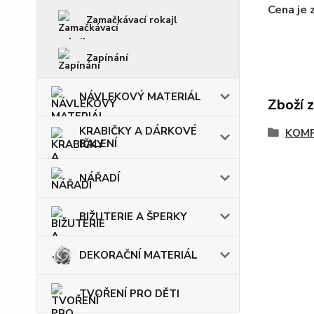
Cena je 
Zamačkávací rokajl
Zapínání
NÁVLEKOVÝ MATERIÁL
Zboží 
KRABIČKY A DÁRKOVÉ
KOM
BALENÍ
NÁŘADÍ
BIŽUTERIE A ŠPERKY
DEKORAČNÍ MATERIÁL
TVOŘENÍ PRO DĚTI