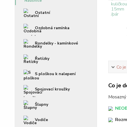
Ostatní
Ozdobná ramínka
Rondelky - kamínkové
Řetízky
Co je
S ploškou k nalepení
Co je d
Spojovací kroužky
Mosazný a
Šlupny
NEOBS
Rozm
Vodiče