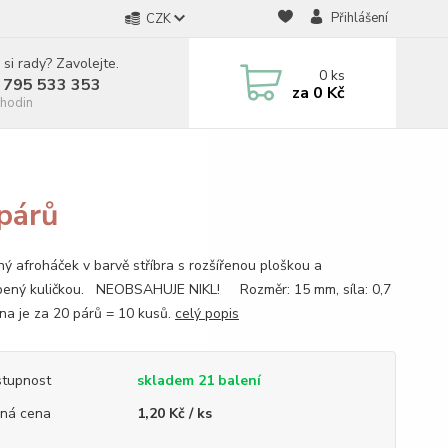
Přihlášení
CZK
 si rady? Zavolejte.
0
ks
 795 533 353
za
0 Kč
hodin
párů
ý afroháček v barvě stříbra s rozšířenou ploškou a
ený kuličkou. NEOBSAHUJE NIKL! Rozměr: 15 mm, síla: 0,7
a je za 20 párů = 10 kusů.
celý popis
tupnost
skladem 21 balení
ná cena
1,20 Kč / ks