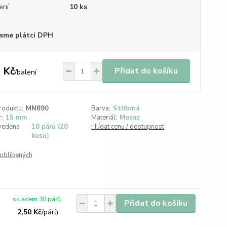
ení
10 ks
sme plátci DPH
 Kč
Přidat do košíku
/
balení
roduktu:
MN890
Barva:
Stříbrná
:
15 mm
Materiál:
Mosaz
vedena
10 párů (20
Hlídat cenu / dostupnost
kusů)
oblíbených
skladem 30 párů
Přidat do košíku
2,50 Kč
/
párů