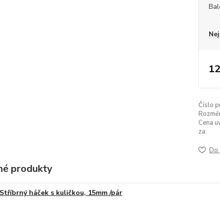
Bal
Nej
12
Číslo p
Rozměr
Cena u
za:
Do 
é produkty
Stříbrný háček s kuličkou, 15mm /pár