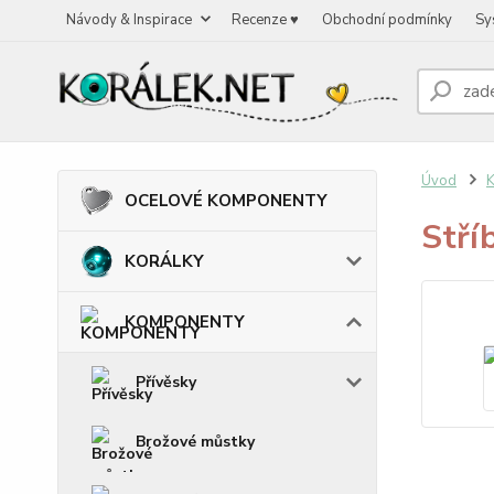
Návody & Inspirace
Recenze ♥
Obchodní podmínky
Sy
Úvod
OCELOVÉ KOMPONENTY
Stří
KORÁLKY
KOMPONENTY
Přívěsky
Brožové můstky