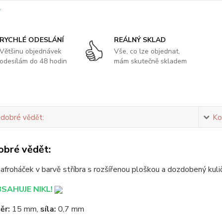
RYCHLÉ ODESLÁNÍ
REÁLNÝ SKLAD
Většinu objednávek
Vše, co lze objednat,
odesílám do 48 hodin
mám skutečně skladem
 dobré vědět:
Ko
obré vědět:
froháček v barvě stříbra s rozšířenou ploškou a dozdobený kuli
AHUJE NIKL!
ěr:
15 mm,
síla:
0,7 mm