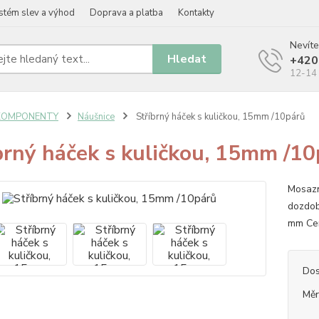
stém slev a výhod
Doprava a platba
Kontakty
Nevíte
Hledat
+420
12-14 
KOMPONENTY
Náušnice
Stříbrný háček s kuličkou, 15mm /10párů
brný háček s kuličkou, 15mm /10
Mosazn
dozdob
mm Cen
Dos
Měr