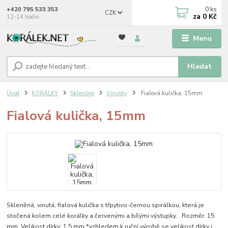
0
ks
+420 795 533 353
CZK
za
0 Kč
12-14 hodin
Menu
Hledat
Úvod
KORÁLKY
Skleněné
Vinutky
Fialová kulička, 15mm
Fialová kulička, 15mm
Skleněná, vinutá, fialová kulička s třpytivo-černou spirálkou, která je
stočená kolem celé korálky a červenými a bílými výstupky. Rozměr: 15
mm Velikost dírky: 1,5 mm *vzhledem k ruční výrobě se velikost dírky i