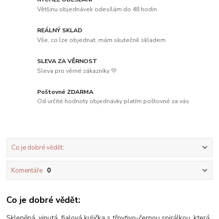
Většinu objednávek odesílám do 48 hodin
REÁLNÝ SKLAD
Vše, co lze objednat, mám skutečně skladem
SLEVA ZA VĚRNOST
Sleva pro věrné zákazníky 💛
Poštovné ZDARMA
Od určité hodnoty objednávky platím poštovné za vás
Co je dobré vědět:
Komentáře
0
Co je dobré vědět:
Skleněná, vinutá, fialová kulička s třpytivo-černou spirálkou, která