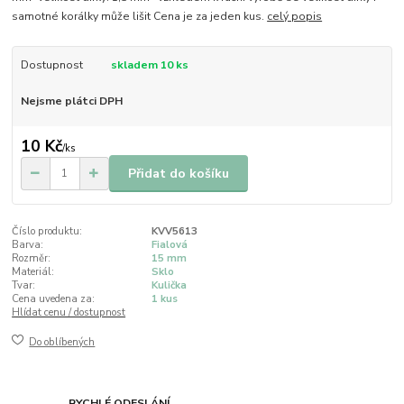
samotné korálky může lišit Cena je za jeden kus.
celý popis
Dostupnost
skladem 10 ks
Nejsme plátci DPH
10 Kč
/
ks
Přidat do košíku
Číslo produktu:
KVV5613
Barva:
Fialová
Rozměr:
15 mm
Materiál:
Sklo
Tvar:
Kulička
Cena uvedena za:
1 kus
Hlídat cenu / dostupnost
Do oblíbených
RYCHLÉ ODESLÁNÍ