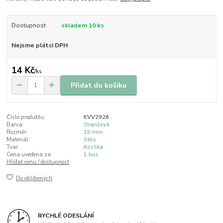
Dostupnost
skladem 10 ks
Nejsme plátci DPH
14 Kč
/
ks
Přidat do košíku
Číslo produktu:
KVV2926
Barva:
Oranžová
Rozměr:
15 mm
Materiál:
Sklo
Tvar:
Kostka
Cena uvedena za:
1 kus
Hlídat cenu / dostupnost
Do oblíbených
RYCHLÉ ODESLÁNÍ