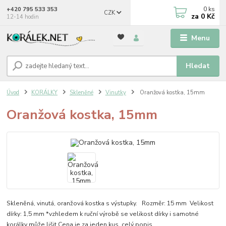
0
ks
+420 795 533 353
CZK
za
0 Kč
12-14 hodin
Menu
Hledat
Úvod
KORÁLKY
Skleněné
Vinutky
Oranžová kostka, 15mm
Oranžová kostka, 15mm
Skleněná, vinutá, oranžová kostka s výstupky. Rozměr: 15 mm Velikost
dírky: 1,5 mm *vzhledem k ruční výrobě se velikost dírky i samotné
korálky může lišit Cena je za jeden kus.
celý popis