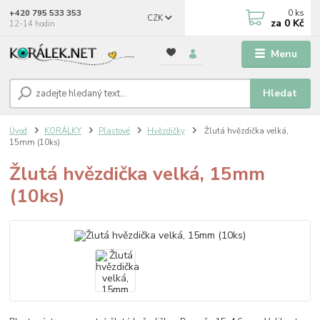
0
ks
+420 795 533 353
CZK
za
0 Kč
12-14 hodin
Menu
Hledat
Úvod
KORÁLKY
Plastové
Hvězdičky
Žlutá hvězdička velká,
15mm (10ks)
Žlutá hvězdička velká, 15mm
(10ks)