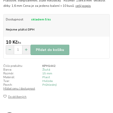
Plastové, tranpsarentní, žluté hvězdičky. Rozměr: 15x4,6 mm Velikost
dírky: 1,6 mm Cena je za jedeno balení = 10 kusů.
celý popis
Dostupnost
skladem 5 ks
Nejsme plátci DPH
10 Kč
/
ks
Přidat do košíku
Číslo produktu:
KPH1442
Barva:
Žlutá
Rozměr:
15 mm
Materiál:
Plast
Tvar:
Hvězda
Povrch:
Průhledný
Hlídat cenu / dostupnost
Do oblíbených