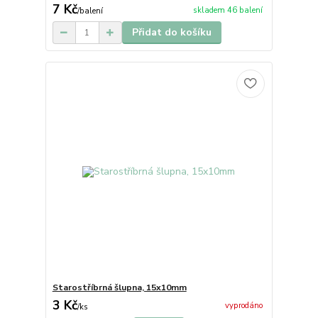
7 Kč
skladem 46 balení
/
balení
Přidat do košíku
Starostříbrná šlupna, 15x10mm
3 Kč
vyprodáno
/
ks