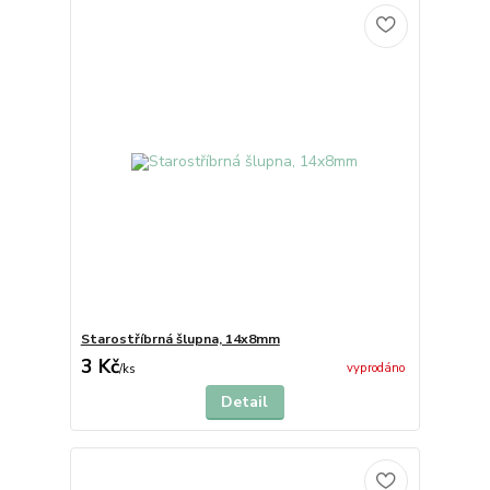
Starostříbrná šlupna, 14x8mm
3 Kč
vyprodáno
/
ks
Detail