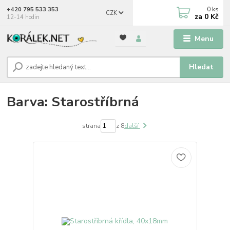
0
ks
+420 795 533 353
CZK
za
0 Kč
12-14 hodin
Menu
Hledat
Barva: Starostříbrná
strana
z 8
další