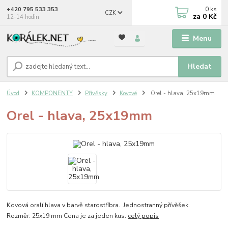
0
ks
+420 795 533 353
CZK
za
0 Kč
12-14 hodin
Menu
Hledat
Úvod
KOMPONENTY
Přívěsky
Kovové
Orel - hlava, 25x19mm
Orel - hlava, 25x19mm
Kovová oralí hlava v barvě starostříbra. Jednostranný přívěšek.
Rozměr: 25x19 mm Cena je za jeden kus.
celý popis