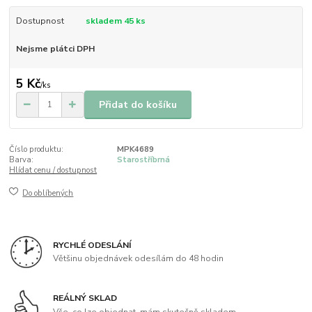
Dostupnost
skladem 45 ks
Nejsme plátci DPH
5 Kč
/
ks
Přidat do košíku
Číslo produktu:
MPK4689
Barva:
Starostříbrná
Hlídat cenu / dostupnost
Do oblíbených
RYCHLÉ ODESLÁNÍ
Většinu objednávek odesílám do 48 hodin
REÁLNÝ SKLAD
Vše, co lze objednat, mám skutečně skladem