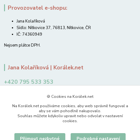
Provozovatel e-shopu:
Jana Kolaříková
Sídlo: Nítkovice 37, 76813, Nítkovice, ČR
IČ: 74360949
Nejsem plátce DPH.
Jana Kolaříková | Korálek.net
+420 795 533 353
12-14 hodin
🍪 Cookies na Korálek.net
jkolarikova@koralek.net
Na Korálek.net používáme cookies, aby web správně fungoval a
aby se vám pohodlně nakupovalo.
Souhlas můžete kdykoliv upravit nebo odvolat v nastavení
cookies.
Přijmout nezbytné
Podrobné nastavení