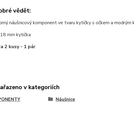
obré vědět:
brný náušnicový komponent ve tvaru kytičky s očkem a modrým k
18 mm kytička
za 2 kusy - 1 pár
.
zařazeno v kategoriích
PONENTY
Náušnice