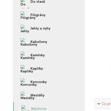
Do vlasů
Filigrány
Jehly a nýty
Kabošony
Kamínky
Kaplíky
Koncovky
Mezidíly
Co je
Náušnice