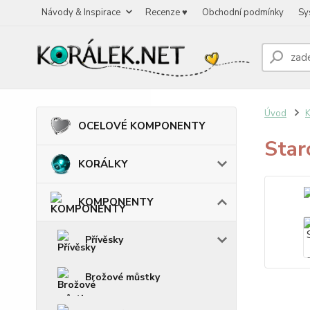
Návody & Inspirace
Recenze ♥
Obchodní podmínky
Sy
Úvod
OCELOVÉ KOMPONENTY
Star
KORÁLKY
KOMPONENTY
Přívěsky
Brožové můstky