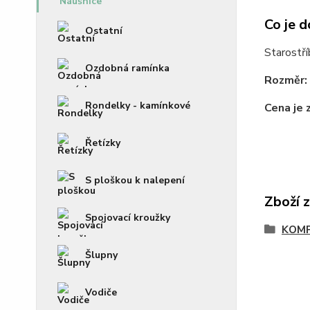
Co je d
Ostatní
Starostří
Ozdobná ramínka
Rozměr:
Rondelky - kamínkové
Cena je 
Řetízky
S ploškou k nalepení
Zboží 
Spojovací kroužky
KOM
Šlupny
Vodiče