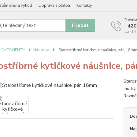
stém slev a výhod
Doprava a platba
Kontakty
Nevíte
Hledat
+420
12-14 
KOMPONENTY
Náušnice
Starostříbrné kytičkové náušnice, pár, 18m
ostříbrné kytičkové náušnice, p
Staros
modrým
Rozměr
Dos
Nej