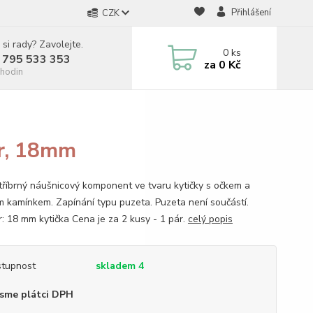
Přihlášení
CZK
 si rady? Zavolejte.
0
ks
 795 533 353
za
0 Kč
hodin
m
ár, 18mm
tříbrný náušnicový komponent ve tvaru kytičky s očkem a
 kamínkem. Zapínání typu puzeta. Puzeta není součástí.
: 18 mm kytička Cena je za 2 kusy - 1 pár.
celý popis
tupnost
skladem 4
sme plátci DPH