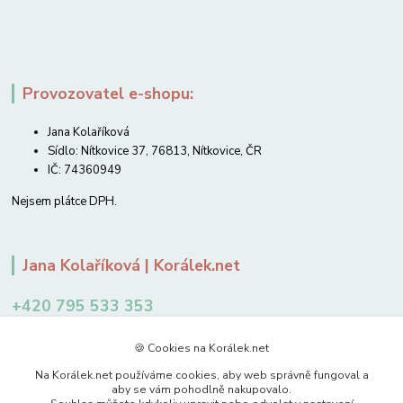
Provozovatel e-shopu:
Jana Kolaříková
Sídlo: Nítkovice 37, 76813, Nítkovice, ČR
IČ: 74360949
Nejsem plátce DPH.
Jana Kolaříková | Korálek.net
+420 795 533 353
12-14 hodin
🍪 Cookies na Korálek.net
jkolarikova@koralek.net
Na Korálek.net používáme cookies, aby web správně fungoval a
aby se vám pohodlně nakupovalo.