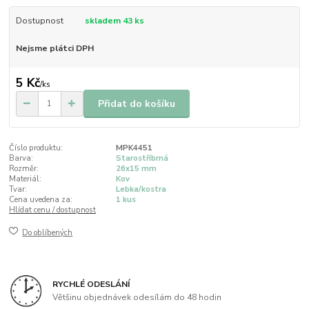
Dostupnost
skladem 43 ks
Nejsme plátci DPH
5 Kč
/
ks
Přidat do košíku
Číslo produktu:
MPK4451
Barva:
Starostříbrná
Rozměr:
26x15 mm
Materiál:
Kov
Tvar:
Lebka/kostra
Cena uvedena za:
1 kus
Hlídat cenu / dostupnost
Do oblíbených
RYCHLÉ ODESLÁNÍ
Většinu objednávek odesílám do 48 hodin