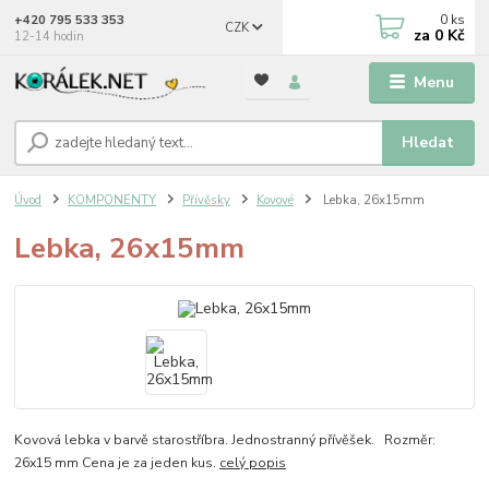
0
ks
+420 795 533 353
CZK
za
0 Kč
12-14 hodin
Menu
Hledat
Úvod
KOMPONENTY
Přívěsky
Kovové
Lebka, 26x15mm
Lebka, 26x15mm
Kovová lebka v barvě starostříbra. Jednostranný přívěšek. Rozměr:
26x15 mm Cena je za jeden kus.
celý popis