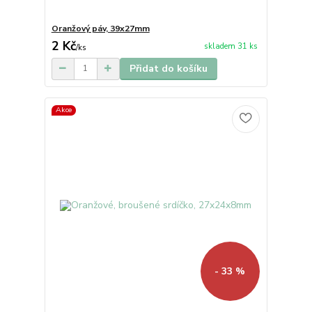
Oranžový páv, 39x27mm
2 Kč
skladem 31 ks
/
ks
Přidat do košíku
Akce
- 33 %