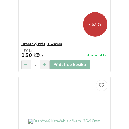
- 67 %
Oranžový květ, 15x4mm
1,50 Kč
0,50 Kč
skladem 4 ks
/
ks
Přidat do košíku