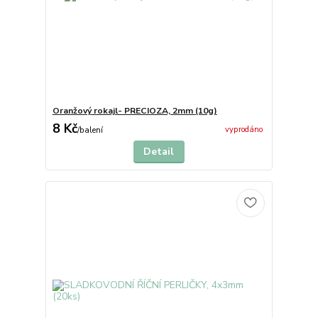
Oranžový rokajl- PRECIOZA, 2mm (10g)
8 Kč
vyprodáno
/
balení
Detail