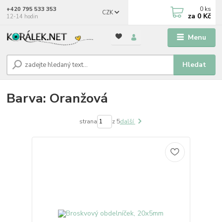
0
ks
+420 795 533 353
CZK
za
0 Kč
12-14 hodin
Menu
Hledat
Barva: Oranžová
strana
z 5
další