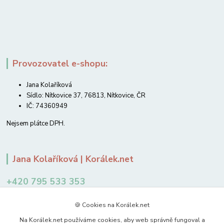
Provozovatel e-shopu:
Jana Kolaříková
Sídlo: Nítkovice 37, 76813, Nítkovice, ČR
IČ: 74360949
Nejsem plátce DPH.
Jana Kolaříková | Korálek.net
+420 795 533 353
12-14 hodin
🍪 Cookies na Korálek.net
jkolarikova@koralek.net
Na Korálek.net používáme cookies, aby web správně fungoval a