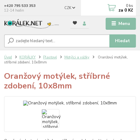
0
ks
+420 795 533 353
CZK
za
0 Kč
12-14 hodin
Menu
Hledat
Úvod
KORÁLKY
Plastové
Motýlci a vážky
Oranžový motýlek,
stříbrné zdobení, 10x8mm
Oranžový motýlek, stříbrné
zdobení, 10x8mm