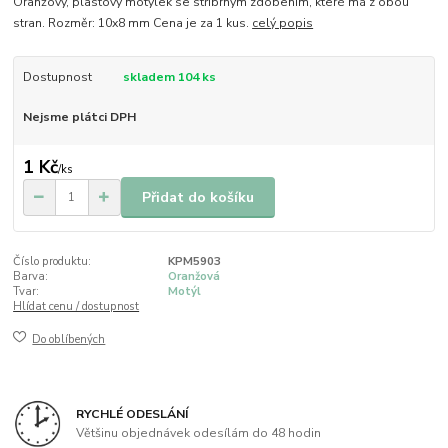
Oranžový, plastový motýlek se stříbrným zdobením, které má z obou
stran. Rozměr: 10x8 mm Cena je za 1 kus.
celý popis
Dostupnost
skladem 104 ks
Nejsme plátci DPH
1 Kč
/
ks
Přidat do košíku
Číslo produktu:
KPM5903
Barva:
Oranžová
Tvar:
Motýl
Hlídat cenu / dostupnost
Do oblíbených
RYCHLÉ ODESLÁNÍ
Většinu objednávek odesílám do 48 hodin