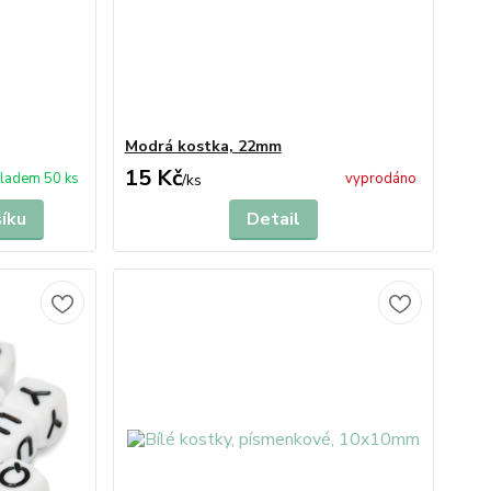
Modrá kostka, 22mm
15 Kč
ladem 50 ks
vyprodáno
/
ks
šíku
Detail