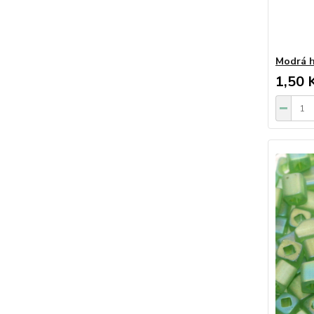
Modrá h
1,50 