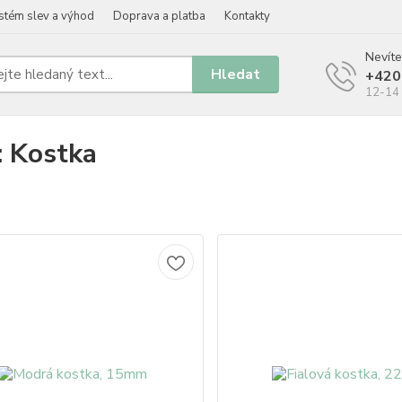
stém slev a výhod
Doprava a platba
Kontakty
Nevíte
Hledat
+420
12-14 
: Kostka