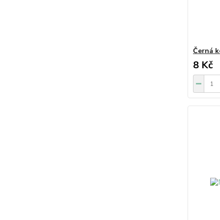
Černá k
8 Kč