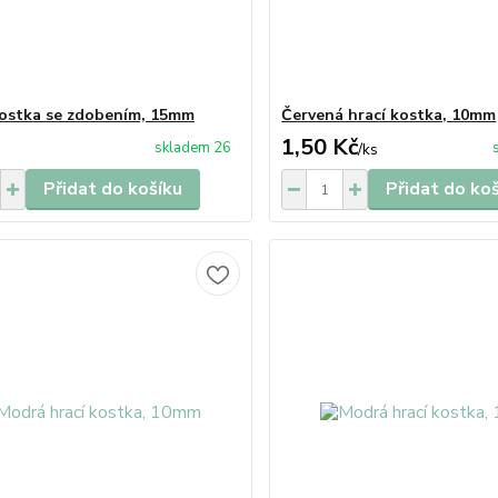
ostka se zdobením, 15mm
Červená hrací kostka, 10mm
1,50 Kč
skladem 26
/
ks
Přidat do košíku
Přidat do ko