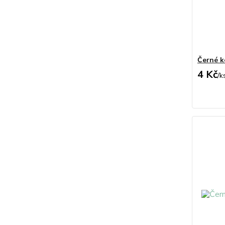
Černé k
4 Kč
/
k