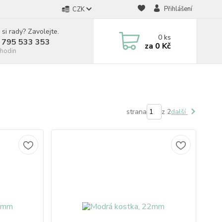
Přihlášení
CZK
 si rady? Zavolejte.
0
ks
 795 533 353
za
0 Kč
hodin
strana
z 2
další