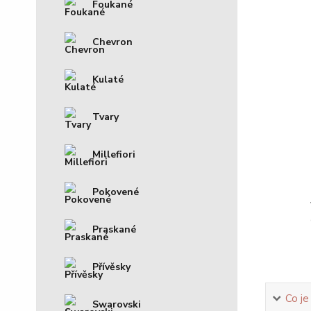
Foukané
Chevron
Kulaté
Tvary
Millefiori
Pokovené
Praskané
Přívěsky
Co je
Swarovski