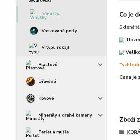
Co je d
Vinutky
Skleněná,
Voskované perly
Rozm
V typu rokajl
Veliko
*vzhlede
Plastové
Cena je 
Dřevěné
Kovové
Minerály a drahé kameny
Zboží 
KOR
Perleť a mušle