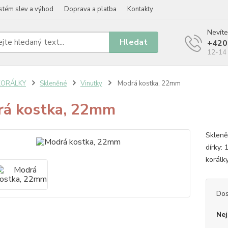
stém slev a výhod
Doprava a platba
Kontakty
Nevíte
Hledat
+420
12-14 
KORÁLKY
Skleněné
Vinutky
Modrá kostka, 22mm
á kostka, 22mm
Skleně
dírky:
korálk
Dos
Nej