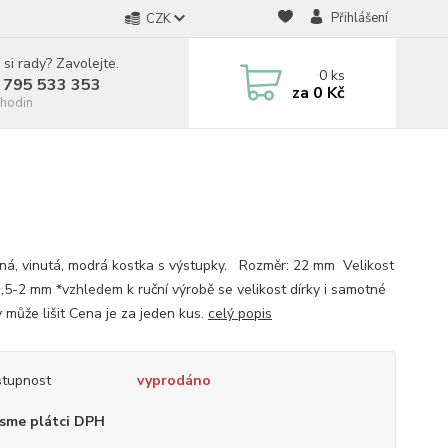
Přihlášení
CZK
 si rady? Zavolejte.
0
ks
 795 533 353
za
0 Kč
hodin
ná, vinutá, modrá kostka s výstupky. Rozměr: 22 mm Velikost
 1,5-2 mm *vzhledem k ruční výrobě se velikost dírky i samotné
y může lišit Cena je za jeden kus.
celý popis
tupnost
vyprodáno
sme plátci DPH