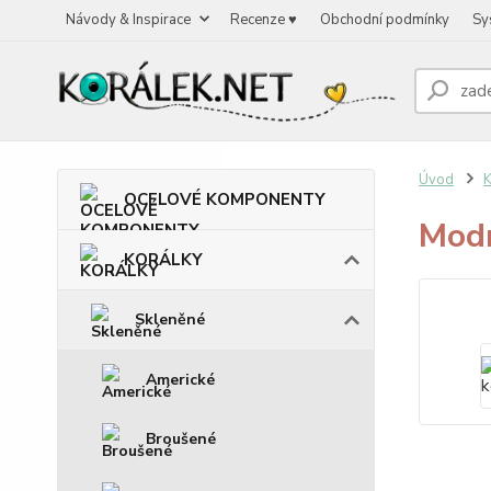
Návody & Inspirace
Recenze ♥
Obchodní podmínky
Sy
Úvod
OCELOVÉ KOMPONENTY
Modr
KORÁLKY
Skleněné
Americké
Broušené