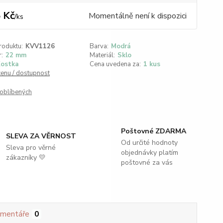
 Kč
Momentálně není k dispozici
/
ks
roduktu:
KVV1126
Barva:
Modrá
:
22 mm
Materiál:
Sklo
ostka
Cena uvedena za:
1 kus
cenu / dostupnost
oblíbených
Poštovné ZDARMA
SLEVA ZA VĚRNOST
Od určité hodnoty
Sleva pro věrné
objednávky platím
zákazníky 💛
poštovné za vás
mentáře
0