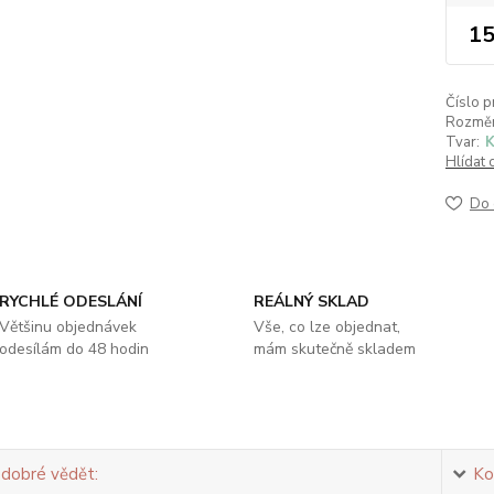
15
Číslo p
Rozměr
Tvar:
K
Hlídat 
Do 
RYCHLÉ ODESLÁNÍ
REÁLNÝ SKLAD
Většinu objednávek
Vše, co lze objednat,
odesílám do 48 hodin
mám skutečně skladem
 dobré vědět:
Ko