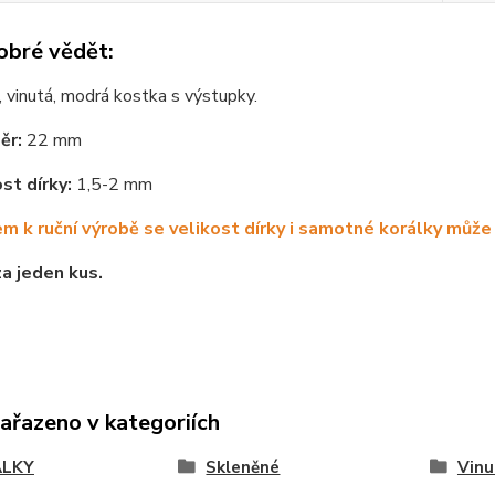
obré vědět:
 vinutá, modrá kostka s výstupky.
ěr:
22 mm
st dírky:
1,5-2 mm
m k ruční výrobě se velikost dírky i samotné korálky může 
za jeden kus.
zařazeno v kategoriích
ÁLKY
Skleněné
Vinu