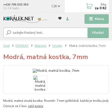
0
ks
+420 795 533 353
CZK
za
0 Kč
12-14 hodin
Menu
Hledat
Úvod
KORÁLKY
Skleněné
Vinutky
Modrá, matná kostka, 7mm
Modrá, matná kostka, 7mm
Modrá, matná vinutá kostka. Rozměr: 7 mm (přibližně, každá je trošku jiná)
Cena je za 1 kus.
celý popis