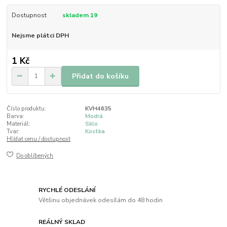
Dostupnost
skladem 19
Nejsme plátci DPH
1 Kč
Přidat do košíku
Číslo produktu:
KVH4635
Barva:
Modrá
Materiál:
Sklo
Tvar:
Kostka
Hlídat cenu / dostupnost
Do oblíbených
RYCHLÉ ODESLÁNÍ
Většinu objednávek odesílám do 48 hodin
REÁLNÝ SKLAD