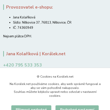
Provozovatel e-shopu:
Jana Kolaříková
Sídlo: Nítkovice 37, 76813, Nítkovice, ČR
IČ: 74360949
Nejsem plátce DPH.
Jana Kolaříková | Korálek.net
+420 795 533 353
12-14 hodin
🍪 Cookies na Korálek.net
jkolarikova@koralek.net
Na Korálek.net používáme cookies, aby web správně fungoval a
aby se vám pohodlně nakupovalo.
Souhlas můžete kdykoliv upravit nebo odvolat v nastavení
cookies.
Přijmout nezbytné
Podrobné nastavení