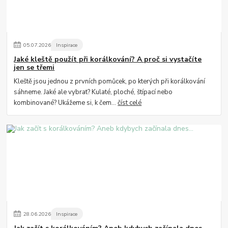
05
.
07
.
2026
Inspirace
Jaké kleště použít při korálkování? A proč si vystačíte
jen se třemi
Kleště jsou jednou z prvních pomůcek, po kterých při korálkování
sáhneme. Jaké ale vybrat? Kulaté, ploché, štípací nebo
kombinované? Ukážeme si, k čem...
číst celé
28
.
06
.
2026
Inspirace