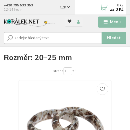
0
ks
+420 795 533 353
CZK
za
0 Kč
12-14 hodin
Menu
Hledat
Rozměr: 20-25 mm
strana
z 1