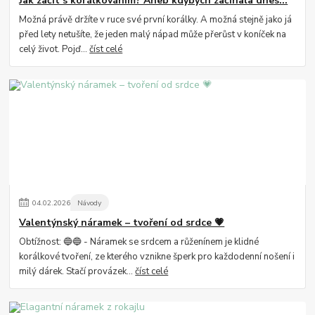
Jak začít s korálkováním? Aneb kdybych začínala dnes...
Možná právě držíte v ruce své první korálky. A možná stejně jako já
před lety netušíte, že jeden malý nápad může přerůst v koníček na
celý život. Pojď...
číst celé
04
.
02
.
2026
Návody
Valentýnský náramek – tvoření od srdce 💗
Obtížnost: 🔵🔵 - Náramek se srdcem a růženínem je klidné
korálkové tvoření, ze kterého vznikne šperk pro každodenní nošení i
milý dárek. Stačí provázek...
číst celé