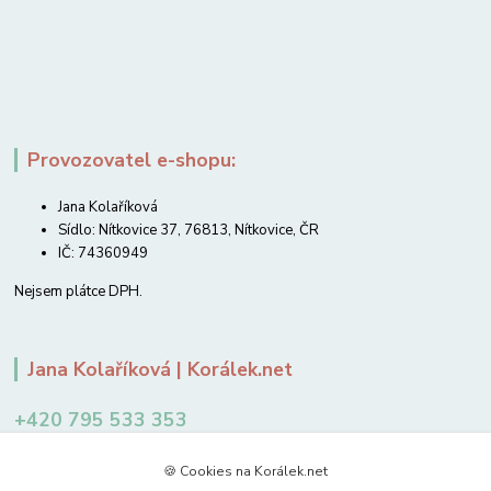
Provozovatel e-shopu:
Jana Kolaříková
Sídlo: Nítkovice 37, 76813, Nítkovice, ČR
IČ: 74360949
Nejsem plátce DPH.
Jana Kolaříková | Korálek.net
+420 795 533 353
12-14 hodin
🍪 Cookies na Korálek.net
jkolarikova@koralek.net