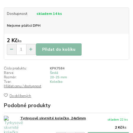
Dostupnost
skladem 14 ks
Nejsme plátci DPH
2 Kč
/
ks
Přidat do košíku
Číslo produktu:
KPK7584
Barva:
Šedá
Rozměr:
20-25 mm
Tvar:
Kolečko
Hlídat cenu / dostupnost
Do oblíbených
Podobné produkty
Tyrkysově skvrnité kolečko, 24x5mm
skladem 22 ks
2 Kč
/
ks