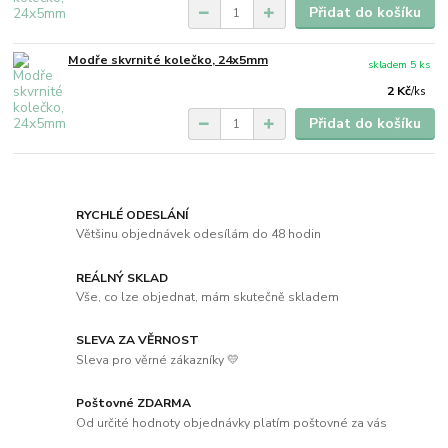
Přidat do košíku
Modře skvrnité kolečko, 24x5mm
skladem 5 ks
2 Kč
/
ks
Přidat do košíku
RYCHLÉ ODESLÁNÍ
Většinu objednávek odesílám do 48 hodin
REÁLNÝ SKLAD
Vše, co lze objednat, mám skutečně skladem
SLEVA ZA VĚRNOST
Sleva pro věrné zákazníky 💛
Poštovné ZDARMA
Od určité hodnoty objednávky platím poštovné za vás