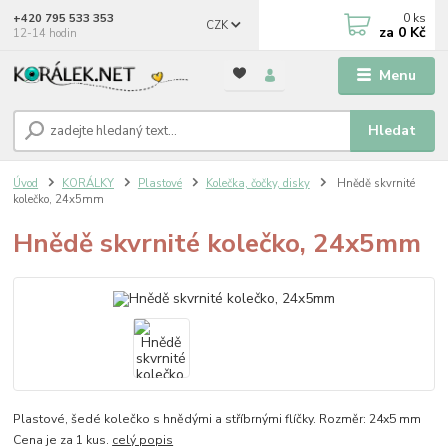
0
ks
+420 795 533 353
CZK
za
0 Kč
12-14 hodin
Menu
Hledat
Úvod
KORÁLKY
Plastové
Kolečka, čočky, disky
Hnědě skvrnité
kolečko, 24x5mm
Hnědě skvrnité kolečko, 24x5mm
Plastové, šedé kolečko s hnědými a stříbrnými flíčky. Rozměr: 24x5 mm
Cena je za 1 kus.
celý popis